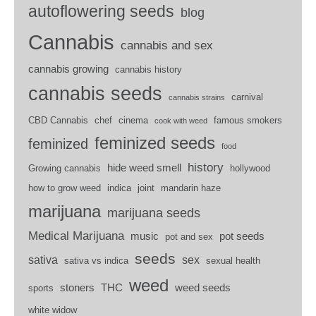
autoflowering seeds
blog
Cannabis
cannabis and sex
cannabis growing
cannabis history
cannabis seeds
carnival
cannabis strains
CBD Cannabis
chef
cinema
famous smokers
cook with weed
feminized seeds
feminized
food
history
hide weed smell
Growing cannabis
hollywood
how to grow weed
indica
joint
mandarin haze
marijuana
marijuana seeds
Medical Marijuana
music
pot seeds
pot and sex
seeds
sativa
sex
sativa vs indica
sexual health
weed
stoners
THC
weed seeds
sports
white widow