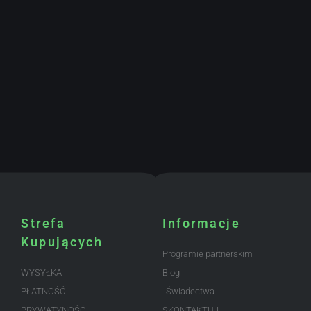
Strefa
Informacje
Kupujących
Programie partnerskim
WYSYŁKA
Blog
PŁATNOŚĆ
Świadectwa
PRYWATYNOŚĆ
SKONTAKTUJ