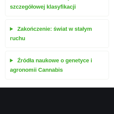
szczegółowej klasyfikacji
Zakończenie: świat w stałym
ruchu
Źródła naukowe o genetyce i
agronomii Cannabis