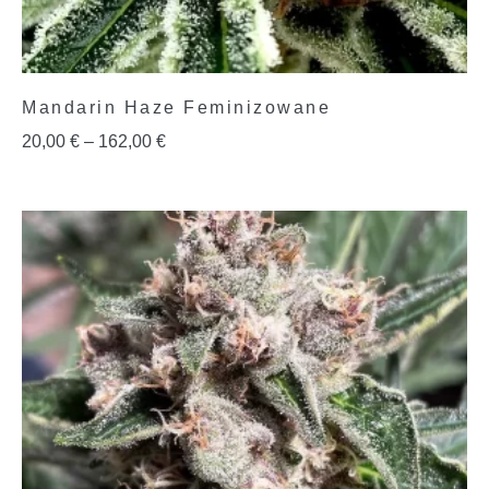
Mandarin Haze Feminizowane
20,00
€
–
162,00
€