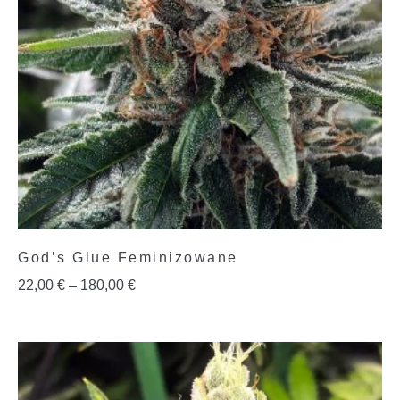
God’s Glue Feminizowane
22,00
€
–
180,00
€