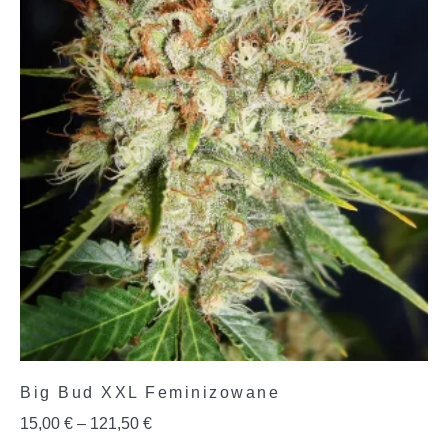
Big Bud XXL Feminizowane
15,00
€
–
121,50
€