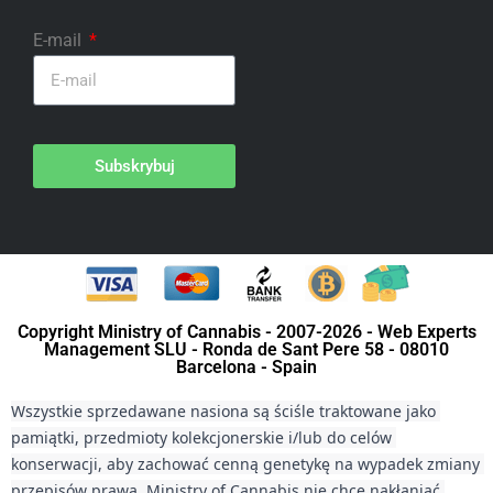
E-mail
Subskrybuj
Copyright Ministry of Cannabis - 2007-2026 - Web Experts
Management SLU - Ronda de Sant Pere 58 - 08010
Barcelona - Spain
Wszystkie sprzedawane nasiona są ściśle traktowane jako 
pamiątki, przedmioty kolekcjonerskie i/lub do celów 
konserwacji, aby zachować cenną genetykę na wypadek zmiany 
przepisów prawa. Ministry of Cannabis nie chce nakłaniać 