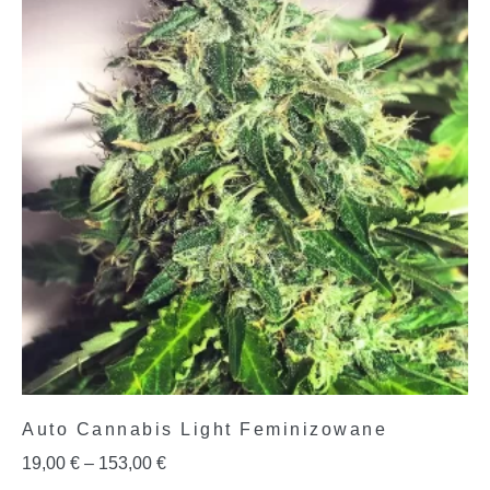
Auto Cannabis Light Feminizowane
19,00
€
–
153,00
€