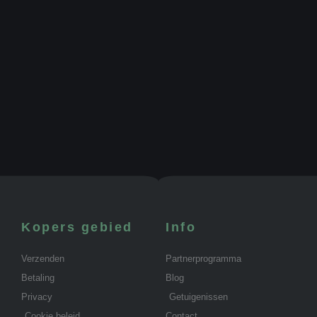
Kopers gebied
Info
Verzenden
Partnerprogramma
Betaling
Blog
Privacy
Getuigenissen
Cookie beleid
Contact