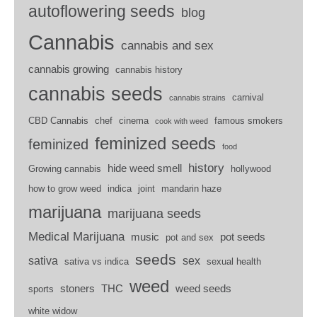
autoflowering seeds
blog
Cannabis
cannabis and sex
cannabis growing
cannabis history
cannabis seeds
carnival
cannabis strains
CBD Cannabis
chef
cinema
famous smokers
cook with weed
feminized seeds
feminized
food
history
hide weed smell
Growing cannabis
hollywood
how to grow weed
indica
joint
mandarin haze
marijuana
marijuana seeds
Medical Marijuana
music
pot seeds
pot and sex
seeds
sativa
sex
sativa vs indica
sexual health
weed
stoners
THC
weed seeds
sports
white widow