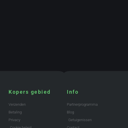
Kopers gebied
Info
Verzenden
Partnerprogramma
Betaling
Blog
Privacy
Getuigenissen
Cookie beleid
Contact