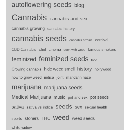
autoflowering seeds
blog
Cannabis
cannabis and sex
cannabis growing
cannabis history
cannabis seeds
carnival
cannabis strains
CBD Cannabis
chef
cinema
famous smokers
cook with weed
feminized seeds
feminized
food
history
hide weed smell
Growing cannabis
hollywood
how to grow weed
indica
joint
mandarin haze
marijuana
marijuana seeds
Medical Marijuana
music
pot seeds
pot and sex
seeds
sativa
sex
sativa vs indica
sexual health
weed
stoners
THC
weed seeds
sports
white widow