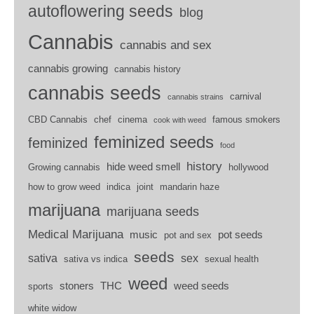
autoflowering seeds
blog
Cannabis
cannabis and sex
cannabis growing
cannabis history
cannabis seeds
carnival
cannabis strains
CBD Cannabis
chef
cinema
famous smokers
cook with weed
feminized seeds
feminized
food
history
hide weed smell
Growing cannabis
hollywood
how to grow weed
indica
joint
mandarin haze
marijuana
marijuana seeds
Medical Marijuana
music
pot seeds
pot and sex
seeds
sativa
sex
sativa vs indica
sexual health
weed
stoners
THC
weed seeds
sports
white widow