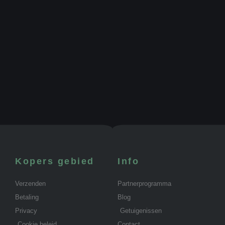
Kopers gebied
Info
Verzenden
Partnerprogramma
Betaling
Blog
Privacy
Getuigenissen
Cookie beleid
Contact