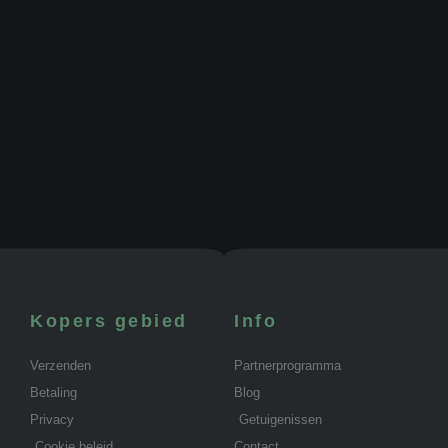
Kopers gebied
Info
Verzenden
Partnerprogramma
Betaling
Blog
Privacy
Getuigenissen
Cookie beleid
Contact