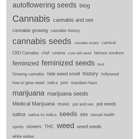
autoflowering seeds
blog
Cannabis
cannabis and sex
cannabis growing
cannabis history
cannabis seeds
carnival
cannabis strains
CBD Cannabis
chef
cinema
famous smokers
cook with weed
feminized seeds
feminized
food
history
hide weed smell
Growing cannabis
hollywood
how to grow weed
indica
joint
mandarin haze
marijuana
marijuana seeds
Medical Marijuana
music
pot seeds
pot and sex
seeds
sativa
sex
sativa vs indica
sexual health
weed
stoners
THC
weed seeds
sports
white widow