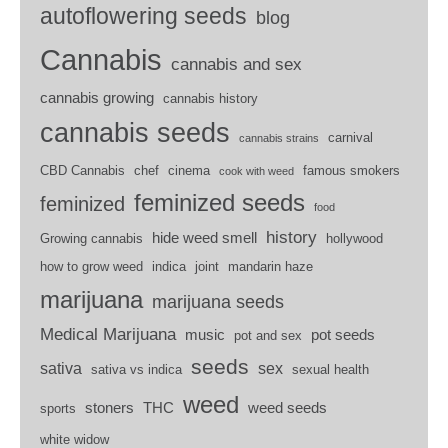
autoflowering seeds
blog
Cannabis
cannabis and sex
cannabis growing
cannabis history
cannabis seeds
carnival
cannabis strains
CBD Cannabis
chef
cinema
famous smokers
cook with weed
feminized seeds
feminized
food
history
hide weed smell
Growing cannabis
hollywood
how to grow weed
indica
joint
mandarin haze
marijuana
marijuana seeds
Medical Marijuana
music
pot seeds
pot and sex
seeds
sativa
sex
sativa vs indica
sexual health
weed
stoners
THC
weed seeds
sports
white widow