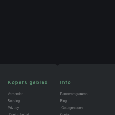
Kopers gebied
Info
Verzenden
Partnerprogramma
Betaling
Blog
Privacy
Getuigenissen
Cookie beleid
Contact