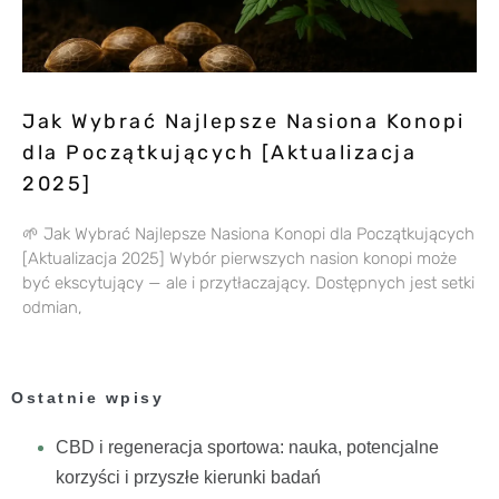
Jak Wybrać Najlepsze Nasiona Konopi
dla Początkujących [Aktualizacja
2025]
🌱 Jak Wybrać Najlepsze Nasiona Konopi dla Początkujących
[Aktualizacja 2025] Wybór pierwszych nasion konopi może
być ekscytujący — ale i przytłaczający. Dostępnych jest setki
odmian,
Ostatnie wpisy
CBD i regeneracja sportowa: nauka, potencjalne
korzyści i przyszłe kierunki badań