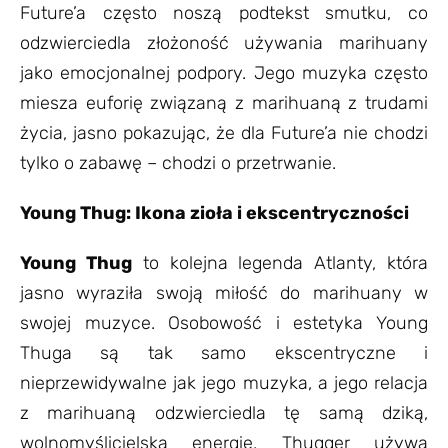
Future’a często noszą podtekst smutku, co
odzwierciedla złożoność używania marihuany
jako emocjonalnej podpory. Jego muzyka często
miesza euforię związaną z marihuaną z trudami
życia, jasno pokazując, że dla Future’a nie chodzi
tylko o zabawę – chodzi o przetrwanie.
Young Thug: Ikona zioła i ekscentryczności
Young Thug
to kolejna legenda Atlanty, która
jasno wyraziła swoją miłość do marihuany w
swojej muzyce. Osobowość i estetyka Young
Thuga są tak samo ekscentryczne i
nieprzewidywalne jak jego muzyka, a jego relacja
z marihuaną odzwierciedla tę samą dziką,
wolnomyślicielską energię. Thugger używa