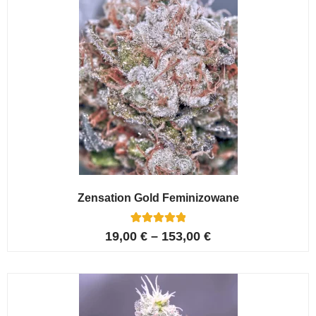
Zensation Gold Feminizowane
6
Oceniony
19,00
€
–
153,00
€
5.00
na 5 na
podstawie
ocen
klientów