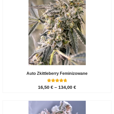
Auto Zkittleberry Feminizowane
5
Oceniony
16,50
€
–
134,00
€
4.80
na 5 na
podstawie
ocen
klientów