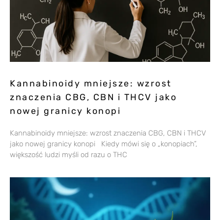
Kannabinoidy mniejsze: wzrost
znaczenia CBG, CBN i THCV jako
nowej granicy konopi
Kannabinoidy mniejsze: wzrost znaczenia CBG, CBN i THCV
jako nowej granicy konopi Kiedy mówi się o „konopiach”,
większość ludzi myśli od razu o THC