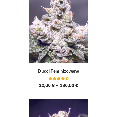
Ducci Feminizowane
6
Oceniony
22,00
€
–
180,00
€
4.67
na 5 na
podstawie
ocen
klientów