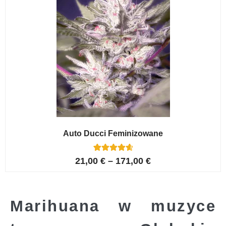
Auto Ducci Feminizowane
4
Oceniony
21,00
€
–
171,00
€
4.75
na 5 na
podstawie
ocen
klientów
Marihuana w muzyce