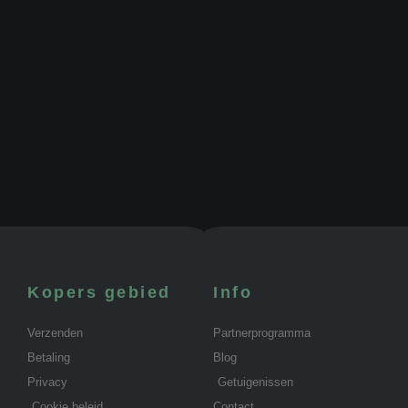
Kopers gebied
Info
Verzenden
Partnerprogramma
Betaling
Blog
Privacy
Getuigenissen
Cookie beleid
Contact