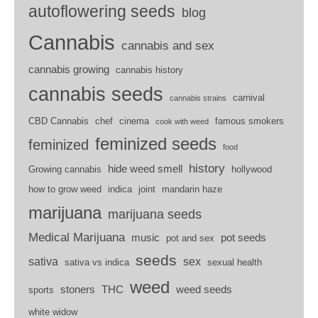
autoflowering seeds
blog
Cannabis
cannabis and sex
cannabis growing
cannabis history
cannabis seeds
carnival
cannabis strains
CBD Cannabis
chef
cinema
famous smokers
cook with weed
feminized seeds
feminized
food
history
hide weed smell
Growing cannabis
hollywood
how to grow weed
indica
joint
mandarin haze
marijuana
marijuana seeds
Medical Marijuana
music
pot seeds
pot and sex
seeds
sativa
sex
sativa vs indica
sexual health
weed
stoners
THC
weed seeds
sports
white widow