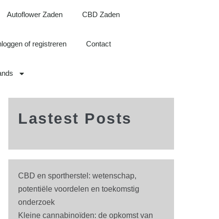
Autoflower Zaden
CBD Zaden
nloggen of registreren
Contact
ands
Lastest Posts
CBD en sportherstel: wetenschap,
potentiële voordelen en toekomstig
onderzoek
Kleine cannabinoïden: de opkomst van