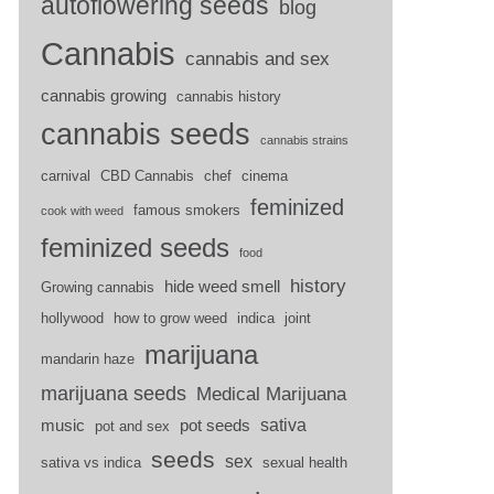
autoflowering seeds
blog
Cannabis
cannabis and sex
cannabis growing
cannabis history
cannabis seeds
cannabis strains
carnival
CBD Cannabis
chef
cinema
feminized
famous smokers
cook with weed
feminized seeds
food
history
hide weed smell
Growing cannabis
hollywood
how to grow weed
indica
joint
marijuana
mandarin haze
marijuana seeds
Medical Marijuana
sativa
music
pot seeds
pot and sex
seeds
sex
sativa vs indica
sexual health