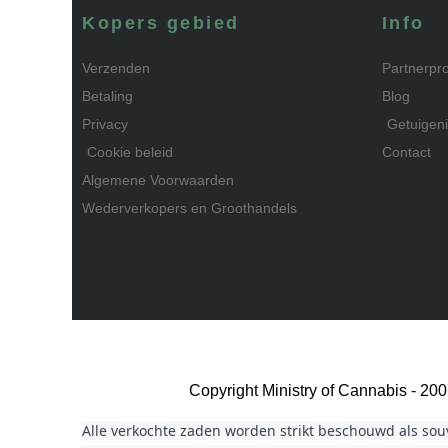
Kopers gebied
Info
Verzenden
Partnerp
Betaling
Blog
Privacy
Getuigen
Cookie beleid
Contact
Algemene Voorwaarden
Wederverkopers en Groothandels
Copyright Ministry of Cannabis - 2
Alle verkochte zaden worden strikt beschouwd als sou