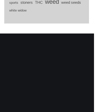
weed
stoners
THC
weed seeds
sports
white widow