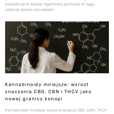
pojawiło się w świecie regeneracji sportowej W ciągu
ostatniej dekady kannabidiol
Kannabinoidy mniejsze: wzrost
znaczenia CBG, CBN i THCV jako
nowej granicy konopi
Kannabinoidy mniejsze: wzrost znaczenia CBG, CBN i THCV