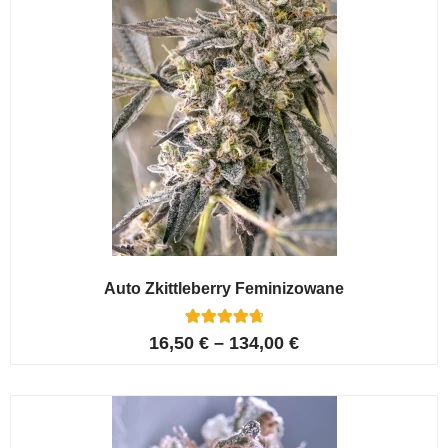
Auto Zkittleberry Feminizowane
5
Oceniony
16,50
€
–
134,00
€
4.80
na 5 na
podstawie
ocen
klientów