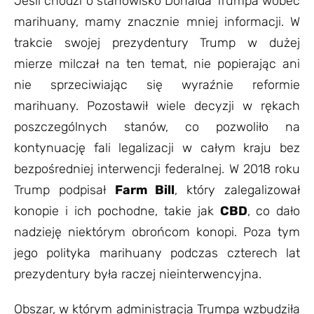
Jeśli chodzi o stanowisko Donalda Trumpa wobec
marihuany, mamy znacznie mniej informacji. W
trakcie swojej prezydentury Trump w dużej
mierze milczał na ten temat, nie popierając ani
nie sprzeciwiając się wyraźnie reformie
marihuany. Pozostawił wiele decyzji w rękach
poszczególnych stanów, co pozwoliło na
kontynuację fali legalizacji w całym kraju bez
bezpośredniej interwencji federalnej. W 2018 roku
Trump podpisał
Farm Bill
, który zalegalizował
konopie i ich pochodne, takie jak
CBD
, co dało
nadzieję niektórym obrońcom konopi. Poza tym
jego polityka marihuany podczas czterech lat
prezydentury była raczej nieinterwencyjna.
Obszar, w którym administracja Trumpa wzbudziła