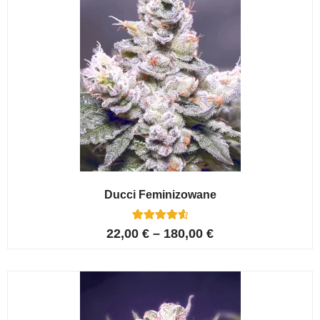
Ducci Feminizowane
6
Oceniony
22,00
€
–
180,00
€
4.67
na 5 na
podstawie
ocen
klientów