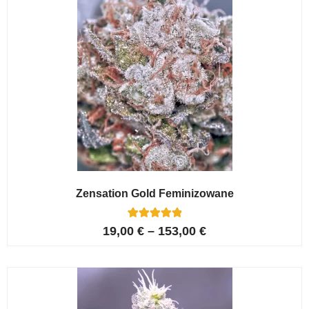
Zensation Gold Feminizowane
6
Oceniony
19,00
€
–
153,00
€
5.00
na 5 na
podstawie
ocen
klientów