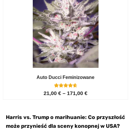
Auto Ducci Feminizowane
4
Oceniony
21,00
€
–
171,00
€
4.75
na 5 na
podstawie
ocen
klientów
Harris vs. Trump o marihuanie: Co przyszłość
może przynieść dla sceny konopnej w USA?