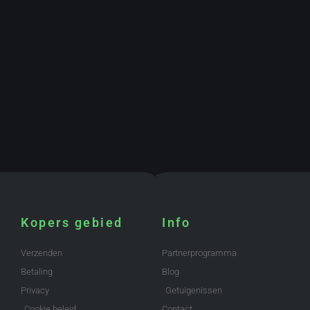
Kopers gebied
Info
Verzenden
Partnerprogramma
Betaling
Blog
Privacy
Getuigenissen
Cookie beleid
Contact