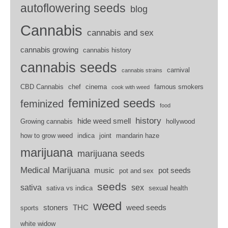
autoflowering seeds
blog
Cannabis
cannabis and sex
cannabis growing
cannabis history
cannabis seeds
carnival
cannabis strains
CBD Cannabis
chef
cinema
famous smokers
cook with weed
feminized seeds
feminized
food
history
hide weed smell
Growing cannabis
hollywood
how to grow weed
indica
joint
mandarin haze
marijuana
marijuana seeds
Medical Marijuana
music
pot seeds
pot and sex
seeds
sativa
sex
sativa vs indica
sexual health
weed
stoners
THC
weed seeds
sports
white widow