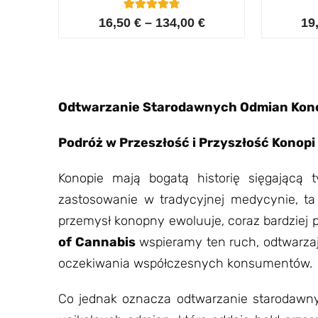
5
Oceniony
16,50
€
–
134,00
€
19
4.80
na 5 na
podstawie
ocen
klientów
Odtwarzanie Starodawnych Odmian Kon
Podróż w Przeszłość i Przyszłość Konopi
Konopie mają bogatą historię sięgającą 
zastosowanie w tradycyjnej medycynie, ta n
przemysł konopny ewoluuje, coraz bardziej po
of Cannabis
wspieramy ten ruch, odtwarzaj
oczekiwania współczesnych konsumentów.
Co jednak oznacza odtwarzanie starodawn