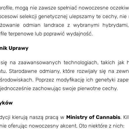
 profile, mogą nie zawsze spełniać nowoczesne oczek
ocesowi selekcji genetycznej ulepszamy te cechy, nie 
rzyżowanie odmian landrace z wybranymi hybrydam
ile terpenowe lub poprawić wydajność.
nik Uprawy
 się na zaawansowanych technologiach, takich jak 
atu. Starodawne odmiany, które rozwijały się na ze
 środowiskach. Poprzez modyfikację ich genetyki zap
ednocześnie zachowując swoje pierwotne cechy.
syków
dycji kierują naszą pracą w
Ministry of Cannabis
. K
nie oferując nowoczesny akcent. Oto niektóre z nich: