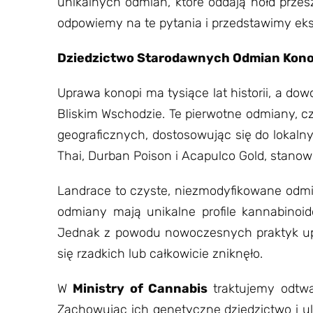
unikalnych odmian, które oddają hołd przes
odpowiemy na te pytania i przedstawimy eks
Dziedzictwo Starodawnych Odmian Kono
Uprawa konopi ma tysiące lat historii, a do
Bliskim Wschodzie. Te pierwotne odmiany, cz
geograficznych, dostosowując się do lokaln
Thai, Durban Poison i Acapulco Gold, stano
Landrace to czyste, niezmodyfikowane odmia
odmiany mają unikalne profile kannabinoid
Jednak z powodu nowoczesnych praktyk upr
się rzadkich lub całkowicie zniknęło.
W
Ministry of Cannabis
traktujemy odtwa
Zachowując ich genetyczne dziedzictwo i 