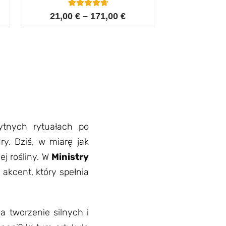
4
Oceniony
21,00
€
–
171,00
€
4.75
na 5 na
podstawie
ocen
klientów
żytnych rytuałach po
ry. Dziś, w miarę jak
ej rośliny. W
Ministry
kcent, który spełnia
 tworzenie silnych i