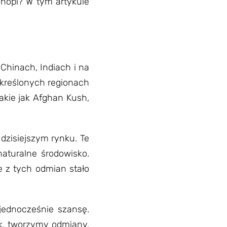
onopi? W tym artykule
Chinach, Indiach i na
określonych regionach
akie jak Afghan Kush,
dzisiejszym rynku. Te
naturalne środowisko.
 z tych odmian stało
jednocześnie szansę.
k, tworzymy odmiany,