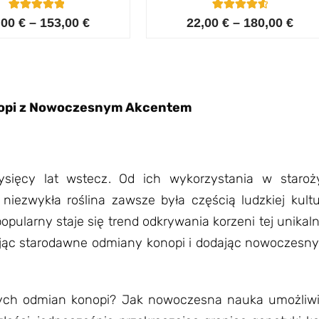
6
Oceniony
6
Oceniony
,00
€
–
153,00
€
22,00
€
–
180,00
€
5.00
4.67
na 5 na
na 5 na
podstawie
podstawie
ocen
ocen
klientów
klientów
opi z Nowoczesnym Akcentem
tysięcy lat wstecz. Od ich wykorzystania w staro
iezwykła roślina zawsze była częścią ludzkiej kultu
pularny staje się trend odkrywania korzeni tej unikaln
ąc starodawne odmiany konopi i dodając nowoczesny a
ych odmian konopi? Jak nowoczesna nauka umożliwia