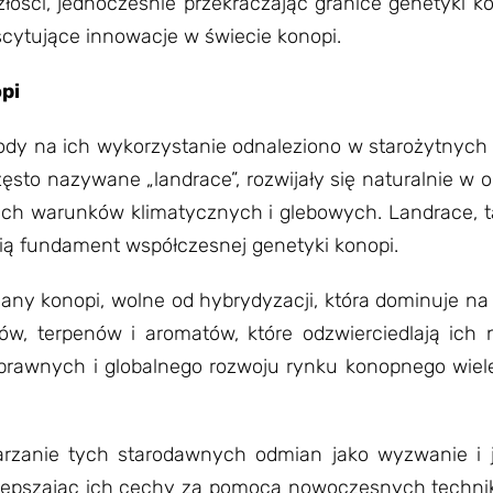
złości, jednocześnie przekraczając granice genetyki k
cytujące innowacje w świecie konopi.
pi
wody na ich wykorzystanie odnaleziono w starożytnych 
ęsto nazywane „landrace”, rozwijały się naturalnie w 
ych warunków klimatycznych i glebowych. Landrace, t
wią fundament współczesnej genetyki konopi.
ny konopi, wolne od hybrydyzacji, która dominuje na 
ów, terpenów i aromatów, które odzwierciedlają ich 
awnych i globalnego rozwoju rynku konopnego wiele
rzanie tych starodawnych odmian jako wyzwanie i 
ulepszając ich cechy za pomocą nowoczesnych techni