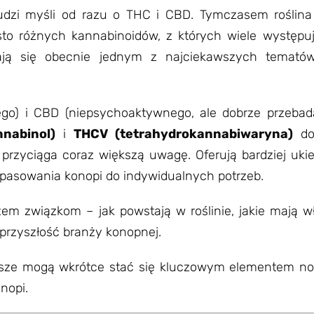
ludzi myśli od razu o THC i CBD. Tymczasem roślina
o różnych kannabinoidów, z których wiele występu
ją się obecnie jednym z najciekawszych tematów
go) i CBD (niepsychoaktywnego, ale dobrze przebad
nabinol)
i
THCV (tetrahydrokannabiwaryna)
dop
przyciąga coraz większą uwagę. Oferują bardziej uki
dopasowania konopi do indywidualnych potrzeb.
zem związkom – jak powstają w roślinie, jakie mają wła
przyszłość branży konopnej.
jsze mogą wkrótce stać się kluczowym elementem n
nopi.