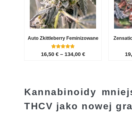
Auto Zkittleberry Feminizowane
Zensati
5
Oceniony
16,50
€
–
134,00
€
19
4.80
na 5 na
podstawie
ocen
klientów
Kannabinoidy mniej
THCV jako nowej gra