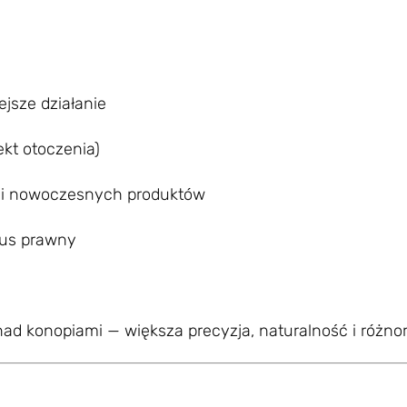
ejsze działanie
ekt otoczenia)
 i nowoczesnych produktów
atus prawny
nad konopiami — większa precyzja, naturalność i różno