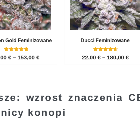
on Gold Feminizowane
Ducci Feminizowane
6
Oceniony
6
Oceniony
,00
€
–
153,00
€
22,00
€
–
180,00
€
5.00
4.67
na 5 na
na 5 na
podstawie
podstawie
ocen
ocen
klientów
klientów
sze: wzrost znaczenia C
nicy konopi