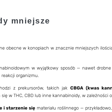
dy mniejsze
zne obecne w konopiach w znacznie mniejszych ilości
annabinoidowym w wyjątkowy sposób — nawet drobne 
reakcji organizmu.
odzi z prekursorów, takich jak
CBGA (kwas kann
ię w THC, CBD lub inne kannabinoidy, w zależności od
e i starzenie się
materiału roślinnego — przykładow