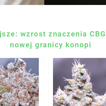
jsze: wzrost znaczenia CBG
nowej granicy konopi