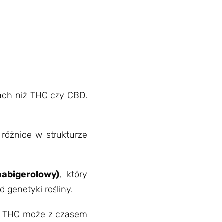
ach niż THC czy CBD.
różnice w strukturze
abigerolowy)
, który
 genetyki rośliny.
o, THC może z czasem