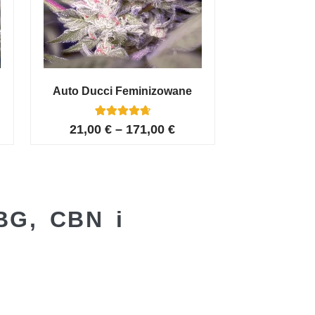
Auto Ducci Feminizowane
4
Oceniony
21,00
€
–
171,00
€
4.75
na 5 na
podstawie
ocen
klientów
BG, CBN i