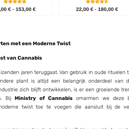
6
Gewaardeerd
6
Gewaardeer
,00
€
-
153,00
€
22,00
€
-
180,00
€
5.00
d
op 5
4.67
gebaseerd
op 5
op
klant
gebaseerd
waarderingen
op
klant
waarderinge
n
ten met een Moderne Twist
mst van Cannabis
izenden jaren teruggaat. Van gebruik in oude rituelen 
ndere plant is altijd een belangrijk onderdeel van 
dustrie zich blijft ontwikkelen, is er een groeiende t
n. Bij
Ministry of Cannabis
omarmen we deze b
oderne twist toe te voegen die aansluit bij de v