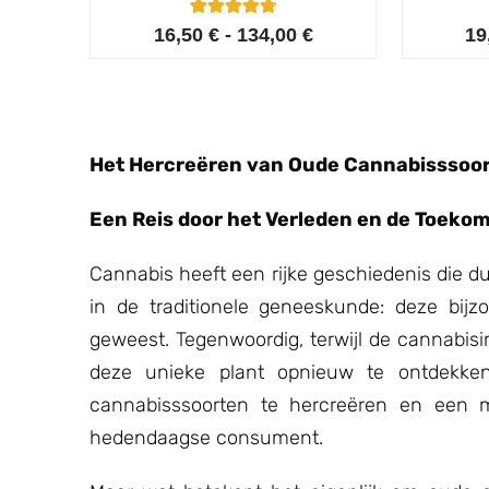
5
Gewaardeerd
16,50
€
-
134,00
€
19
4.80
op 5
gebaseerd
op
klant
waarderinge
n
Het Hercreëren van Oude Cannabisssoor
Een Reis door het Verleden en de Toeko
Cannabis heeft een rijke geschiedenis die du
in de traditionele geneeskunde: deze bijzo
geweest. Tegenwoordig, terwijl de cannabisin
deze unieke plant opnieuw te ontdekke
cannabisssoorten te hercreëren en een m
hedendaagse consument.