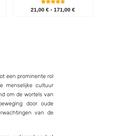
4
Gewaardeerd
21,00
€
-
171,00
€
4.75
op 5
gebaseerd
op
klant
waarderinge
n
tot een prominente rol
de menselijke cultuur
rend om de wortels van
eweging door oude
erwachtingen van de