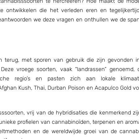
 cannabisssoorten te hercreëren? Hoe maakt de mo
e ontwikkelen die het verleden eren en tegelijkerti
 beantwoorden we deze vragen en onthullen we de spa
n terug, met sporen van gebruik die zijn gevonden 
 Deze vroege soorten, vaak “landrassen” genoemd, 
fische regio’s en pasten zich aan lokale klima
fghan Kush, Thai, Durban Poison en Acapulco Gold vo
ssoorten, vrij van de hybridisaties die kenmerkend zij
nieke profielen van cannabinoïden, terpenen en aroma’
ltmethoden en de wereldwijde groei van de cannabi