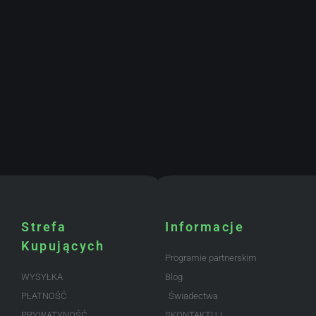
Strefa
Informacje
Kupujących
Programie partnerskim
WYSYŁKA
Blog
PŁATNOŚĆ
Świadectwa
PRYWATYNOŚĆ
SKONTAKTUJ