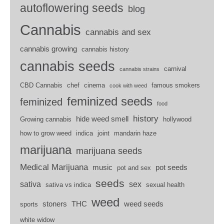
autoflowering seeds
blog
Cannabis
cannabis and sex
cannabis growing
cannabis history
cannabis seeds
carnival
cannabis strains
CBD Cannabis
chef
cinema
famous smokers
cook with weed
feminized seeds
feminized
food
history
hide weed smell
Growing cannabis
hollywood
how to grow weed
indica
joint
mandarin haze
marijuana
marijuana seeds
Medical Marijuana
music
pot seeds
pot and sex
seeds
sativa
sex
sativa vs indica
sexual health
weed
stoners
THC
weed seeds
sports
white widow