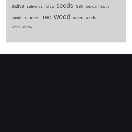
seeds
sativa
sex
sativa vs indica
sexual health
weed
stoners
THC
weed seeds
sports
white widow