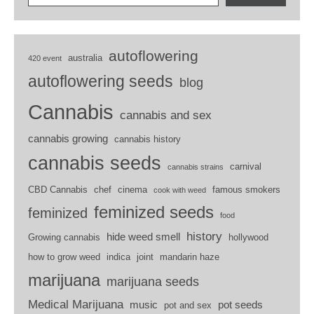
autoflowering
australia
420 event
autoflowering seeds
blog
Cannabis
cannabis and sex
cannabis growing
cannabis history
cannabis seeds
carnival
cannabis strains
CBD Cannabis
chef
cinema
famous smokers
cook with weed
feminized seeds
feminized
food
history
hide weed smell
Growing cannabis
hollywood
how to grow weed
indica
joint
mandarin haze
marijuana
marijuana seeds
Medical Marijuana
music
pot seeds
pot and sex