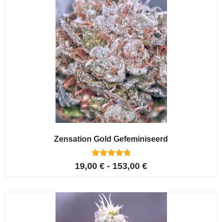
Zensation Gold Gefeminiseerd
6
Gewaardeerd
19,00
€
-
153,00
€
5.00
op 5
gebaseerd
op
klant
waarderingen