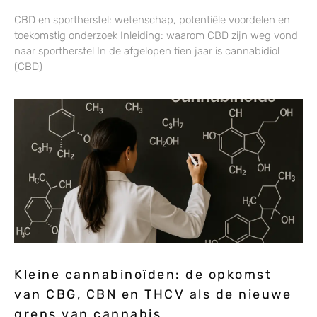
CBD en sportherstel: wetenschap, potentiële voordelen en
toekomstig onderzoek Inleiding: waarom CBD zijn weg vond
naar sportherstel In de afgelopen tien jaar is cannabidiol
(CBD)
Kleine cannabinoïden: de opkomst
van CBG, CBN en THCV als de nieuwe
grens van cannabis