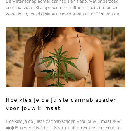
De wetenschap achter cannabis en slaap: Wat onderzoek
echt laat zien Slaapproblemen treffen miljoenen mensen
wereldwijd, waarbij slapeloosheid alleen al tot 30% van de
Hoe kies je de juiste cannabiszaden
voor jouw klimaat
Hoe kies je de juiste cannabiszaden voor jouw klimaat 🌱☀️
🌧️❄️ Een wereldwijde gids voor buitenkwekers met soorten