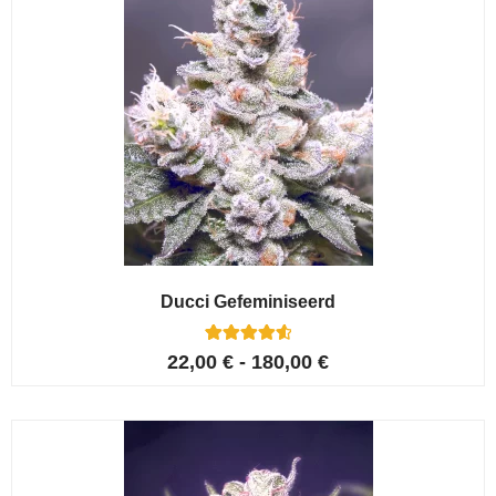
Ducci Gefeminiseerd
6
Gewaardeer
22,00
€
-
180,00
€
d
4.67
op 5
gebaseerd
op
klant
waarderinge
n