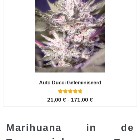
Auto Ducci Gefeminiseerd
4
Gewaardeerd
21,00
€
-
171,00
€
4.75
op 5
gebaseerd
op
klant
waarderinge
n
Marihuana in de