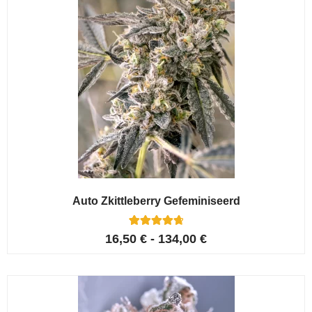
Auto Zkittleberry Gefeminiseerd
5
Gewaardeerd
16,50
€
-
134,00
€
4.80
op 5
gebaseerd
op
klant
waarderinge
n