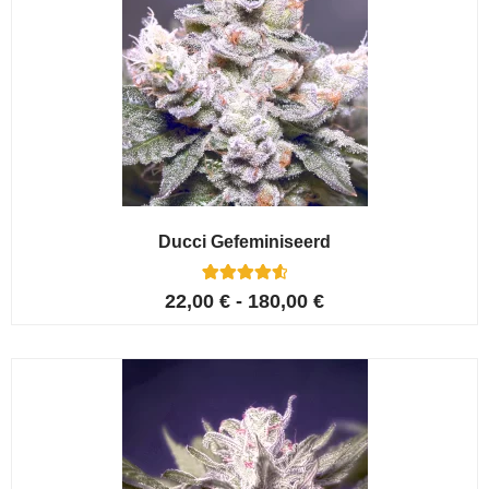
Ducci Gefeminiseerd
6
Gewaardeer
22,00
€
-
180,00
€
d
4.67
op 5
gebaseerd
op
klant
waarderinge
n