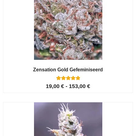
Zensation Gold Gefeminiseerd
6
Gewaardeerd
19,00
€
-
153,00
€
5.00
op 5
gebaseerd
op
klant
waarderingen