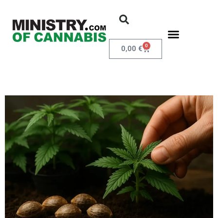
0
0,00
€