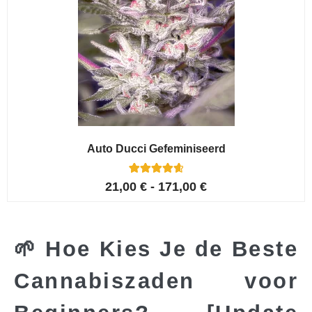
Auto Ducci Gefeminiseerd
4
Gewaardeerd
21,00
€
-
171,00
€
4.75
op 5
gebaseerd
op
klant
waarderinge
n
🌱 Hoe Kies Je de Beste
Cannabiszaden voor