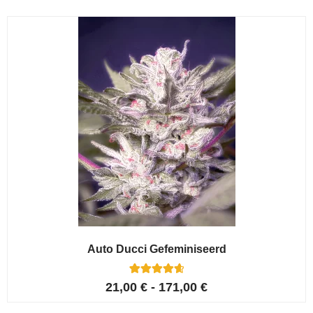
op 5
gebaseerd
op
klant
waarderinge
n
Auto Ducci Gefeminiseerd
4
Gewaardeerd
21,00
€
-
171,00
€
4.75
op 5
gebaseerd