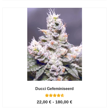
op 5
gebaseerd
op
klant
waarderingen
Ducci Gefeminiseerd
6
Gewaardeer
22,00
€
-
180,00
€
d
4.67