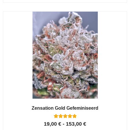
op 5
gebaseerd
op
klant
waarderinge
n
Zensation Gold Gefeminiseerd
6
Gewaardeerd
19,00
€
-
153,00
€
5.00