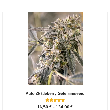
Auto Zkittleberry Gefeminiseerd
5
Gewaardeerd
16,50
€
-
134,00
€
4.80