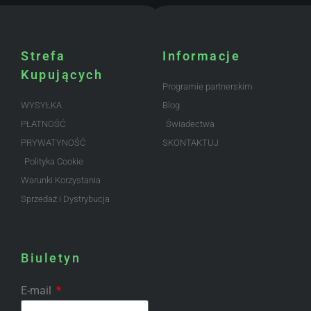
Strefa
Informacje
Kupujących
Programie partnerskim
WYSYŁKA
Blog
PŁATNOŚĆ
Świadectwa
PRYWATYNOŚĆ
SKONTAKTUJ
Polityka Cookie
Warunki Korzystania
Sprzedaż i Dystrybucja
Biuletyn
E-mail