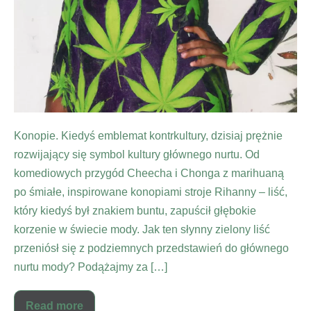
Konopie. Kiedyś emblemat kontrkultury, dzisiaj prężnie
rozwijający się symbol kultury głównego nurtu. Od
komediowych przygód Cheecha i Chonga z marihuaną
po śmiałe, inspirowane konopiami stroje Rihanny – liść,
który kiedyś był znakiem buntu, zapuścił głębokie
korzenie w świecie mody. Jak ten słynny zielony liść
przeniósł się z podziemnych przedstawień do głównego
nurtu mody? Podążajmy za […]
Read more