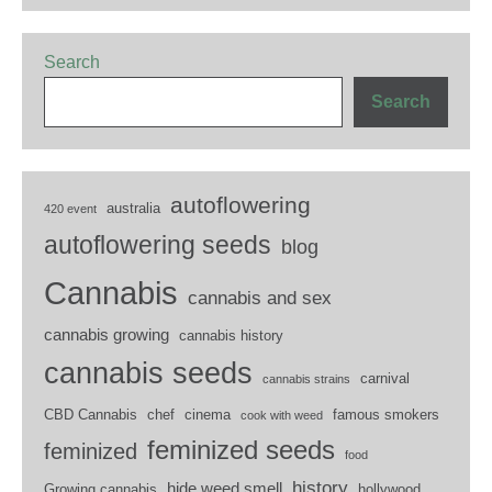
Search
Search
autoflowering
australia
420 event
autoflowering seeds
blog
Cannabis
cannabis and sex
cannabis growing
cannabis history
cannabis seeds
carnival
cannabis strains
CBD Cannabis
chef
cinema
famous smokers
cook with weed
feminized seeds
feminized
food
history
hide weed smell
Growing cannabis
hollywood