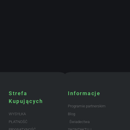
Strefa
Informacje
Kupujących
Programie partnerskim
WYSYŁKA
Blog
PŁATNOŚĆ
Świadectwa
PRYWATYNOŚĆ
SKONTAKTUJ