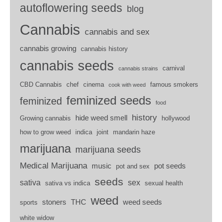
autoflowering seeds
blog
Cannabis
cannabis and sex
cannabis growing
cannabis history
cannabis seeds
carnival
cannabis strains
CBD Cannabis
chef
cinema
famous smokers
cook with weed
feminized seeds
feminized
food
history
hide weed smell
Growing cannabis
hollywood
how to grow weed
indica
joint
mandarin haze
marijuana
marijuana seeds
Medical Marijuana
music
pot seeds
pot and sex
seeds
sativa
sex
sativa vs indica
sexual health
weed
stoners
THC
weed seeds
sports
white widow