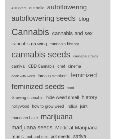
autoflowering
australia
420 event
autoflowering seeds
blog
Cannabis
cannabis and sex
cannabis growing
cannabis history
cannabis seeds
cannabis strains
carnival
CBD Cannabis
chef
cinema
feminized
famous smokers
cook with weed
feminized seeds
food
history
hide weed smell
Growing cannabis
hollywood
how to grow weed
indica
joint
marijuana
mandarin haze
marijuana seeds
Medical Marijuana
sativa
music
pot seeds
pot and sex