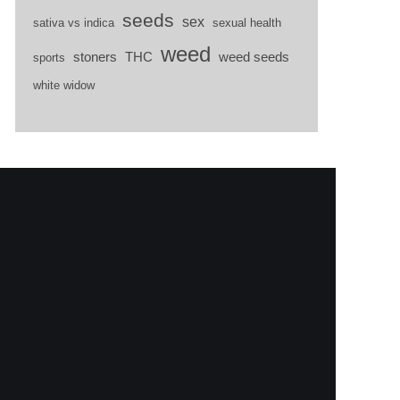
seeds
sex
sativa vs indica
sexual health
weed
stoners
THC
weed seeds
sports
white widow