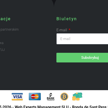
macje
Biuletyn
 partnerskim
E-mail
wa
TUJ
Subskrybuj
07-2026 - Web Experts Management SLU - Ronda de Sant Pere 