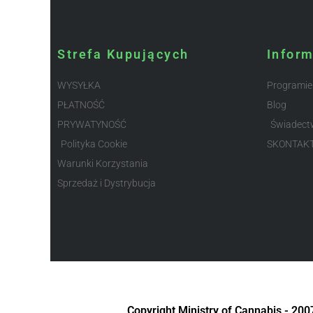
Strefa Kupujących
Infor
WYSYŁKA
Programie
PŁATNOŚĆ
Blog
PRYWATYNOŚĆ
Świadect
Polityka Cookie
SKONTAK
Warunki Korzystania
Sprzedaż i Dystrybucja
Copyright Ministry of Cannabis - 20