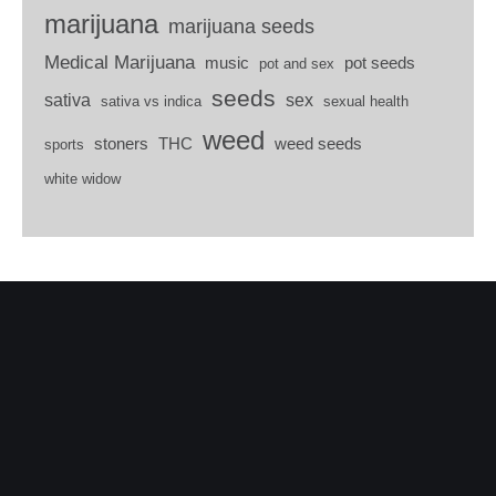
marijuana
marijuana seeds
Medical Marijuana
music
pot seeds
pot and sex
seeds
sativa
sex
sativa vs indica
sexual health
weed
stoners
THC
weed seeds
sports
white widow