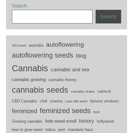
Search
Search
autoflowering
australia
420 event
autoflowering seeds
blog
Cannabis
cannabis and sex
cannabis growing
cannabis history
cannabis seeds
carnival
cannabis strains
CBD Cannabis
chef
cinema
famous smokers
cook with weed
feminized seeds
feminized
food
history
hide weed smell
Growing cannabis
hollywood
how to grow weed
indica
joint
mandarin haze