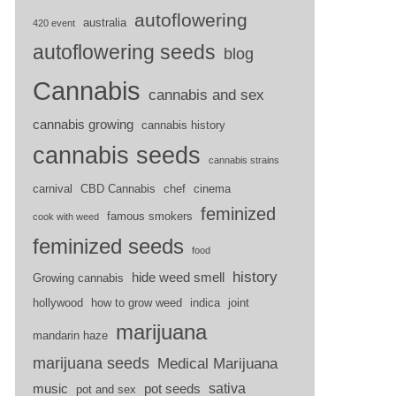
autoflowering
australia
420 event
autoflowering seeds
blog
Cannabis
cannabis and sex
cannabis growing
cannabis history
cannabis seeds
cannabis strains
carnival
CBD Cannabis
chef
cinema
feminized
famous smokers
cook with weed
feminized seeds
food
history
hide weed smell
Growing cannabis
hollywood
how to grow weed
indica
joint
marijuana
mandarin haze
marijuana seeds
Medical Marijuana
sativa
music
pot seeds
pot and sex