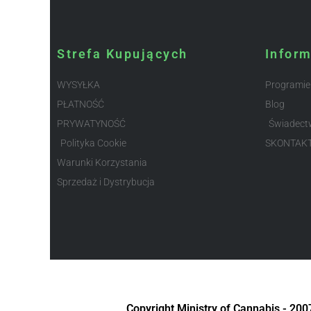
Strefa Kupujących
Infor
WYSYŁKA
Programie
PŁATNOŚĆ
Blog
PRYWATYNOŚĆ
Świadect
Polityka Cookie
SKONTAK
Warunki Korzystania
Sprzedaż i Dystrybucja
Copyright Ministry of Cannabis - 20