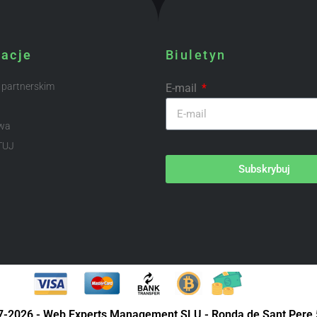
macje
Biuletyn
 partnerskim
E-mail
wa
TUJ
Subskrybuj
07-2026 - Web Experts Management SLU - Ronda de Sant Pere 