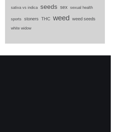
seeds
sex
sativa vs indica
sexual health
weed
stoners
THC
weed seeds
sports
white widow