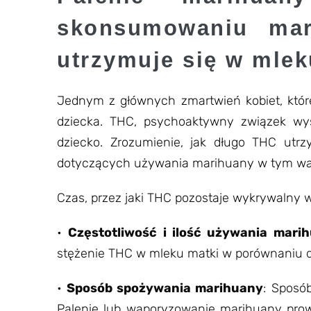
skonsumowaniu mar
utrzymuje się w mlek
Jednym z głównych zmartwień kobiet, które
dziecka. THC, psychoaktywny związek wy
dziecko. Zrozumienie, jak długo THC utrz
dotyczących używania marihuany w tym wa
Czas, przez jaki THC pozostaje wykrywalny w
•
Częstotliwość i ilość używania mari
stężenie THC w mleku matki w porównaniu 
•
Sposób spożywania marihuany
: Sposó
Palenie lub waporyzowanie marihuany pro