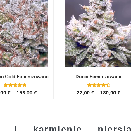
on Gold Feminizowane
Ducci Feminizowane
6
Oceniony
6
Oceniony
,00
€
–
153,00
€
22,00
€
–
180,00
€
5.00
4.67
na 5 na
na 5 na
podstawie
podstawie
ocen
ocen
klientów
klientów
ny i karmienie pier