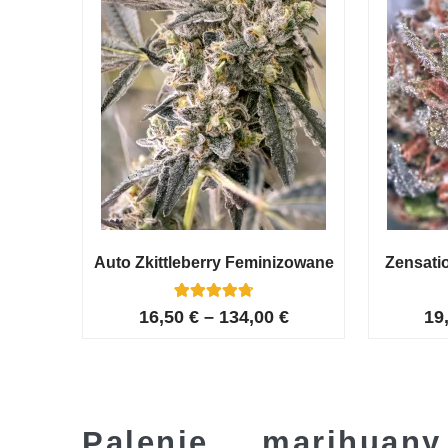
Auto Zkittleberry Feminizowane
Zensati
5
Oceniony
16,50
€
–
134,00
€
19
4.80
na 5 na
podstawie
ocen
klientów
Palenie marihua