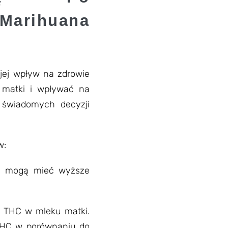
Marihuana
jej wpływ na zdrowie
 matki i wpływać na
a świadomych decyzji
w:
ny mogą mieć wyższe
e THC w mleku matki.
 THC w porównaniu do