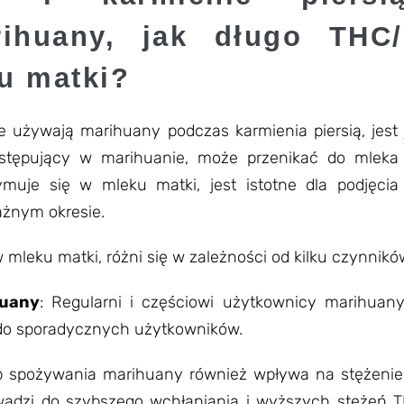
ihuany, jak długo THC/
u matki?
 używają marihuany podczas karmienia piersią, jest 
stępujący w marihuanie, może przenikać do mleka
ymuje się w mleku matki, jest istotne dla podjęci
żnym okresie.
 mleku matki, różni się w zależności od kilku czynnikó
huany
: Regularni i częściowi użytkownicy marihua
do sporadycznych użytkowników.
b spożywania marihuany również wpływa na stężeni
wadzi do szybszego wchłaniania i wyższych stężeń