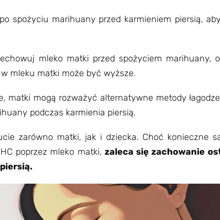
 po spożyciu marihuany przed karmieniem piersią, ab
zechowuj mleko matki przed spożyciem marihuany, o
 w mleku matki może być wyższe.
we, matki mogą rozważyć alternatywne metody łagodze
huany podczas karmienia piersią.
ucie zarówno matki, jak i dziecka. Choć konieczne s
THC poprzez mleko matki,
zaleca się zachowanie ost
iersią.