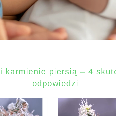
i karmienie piersią – 4 sku
odpowiedzi