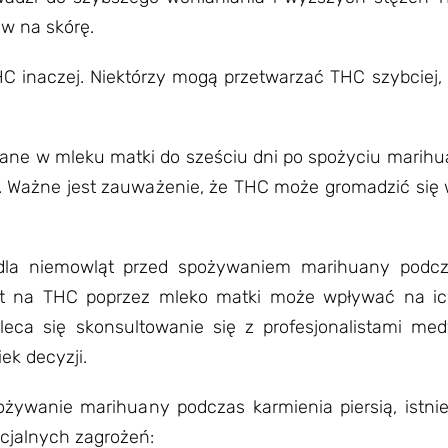
w na skórę.
HC inaczej. Niektórzy mogą przetwarzać THC szybciej,
ne w mleku matki do sześciu dni po spożyciu marihu
y. Ważne jest zauważenie, że THC może gromadzić się
dla niemowląt przed spożywaniem marihuany podcza
ąt na THC poprzez mleko matki może wpływać na ic
leca się skonsultowanie się z profesjonalistami me
ek decyzji.
żywanie marihuany podczas karmienia piersią, istnie
cjalnych zagrożeń: