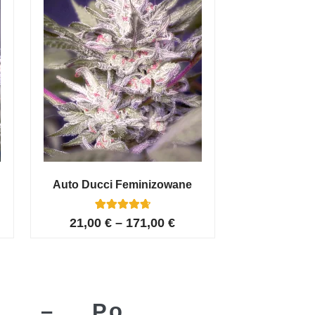
Auto Ducci Feminizowane
4
Oceniony
21,00
€
–
171,00
€
4.75
na 5 na
podstawie
ocen
klientów
sią – Po