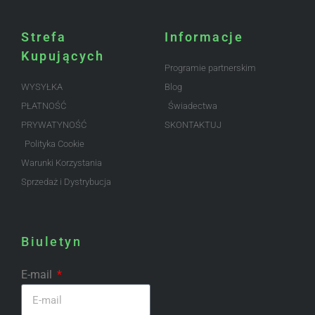
Strefa
Informacje
Kupujących
Programie partnerskim
WYSYŁKA
Blog
PŁATNOŚĆ
Świadectwa
PRYWATYNOŚĆ
SKONTAKTUJ
Polityka Cookie
Warunki Korzystania
Sprzedaż i Dystrybucja
Biuletyn
E-mail