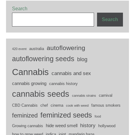
Search
Search
autoflowering
australia
420 event
autoflowering seeds
blog
Cannabis
cannabis and sex
cannabis growing
cannabis history
cannabis seeds
carnival
cannabis strains
CBD Cannabis
chef
cinema
famous smokers
cook with weed
feminized seeds
feminized
food
history
hide weed smell
Growing cannabis
hollywood
how to grow weed
indica
joint
mandarin haze