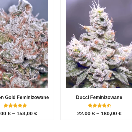
on Gold Feminizowane
Ducci Feminizowane
6
Oceniony
6
Oceniony
,00
€
–
153,00
€
22,00
€
–
180,00
€
5.00
4.67
na 5 na
na 5 na
podstawie
podstawie
ocen
ocen