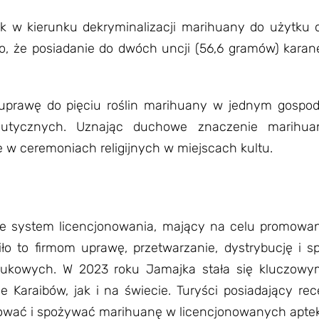
k w kierunku dekryminalizacji marihuany do użytku 
o, że posiadanie do dwóch uncji (56,6 gramów) karan
 uprawę do pięciu roślin marihuany w jednym gosp
apeutycznych. Uznając duchowe znaczenie marihua
nie w ceremoniach religijnych w miejscach kultu.
że system licencjonowania, mający na celu promowan
o to firmom uprawę, przetwarzanie, dystrybucję i 
aukowych. W 2023 roku Jamajka stała się kluczow
Karaibów, jak i na świecie. Turyści posiadający re
pować i spożywać marihuanę w licencjonowanych apte