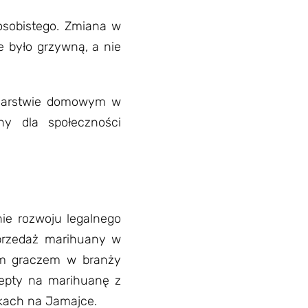
osobistego. Zmiana w
e było grzywną, a nie
odarstwie domowym w
ny dla społeczności
ie rozwoju legalnego
sprzedaż marihuany w
ym graczem w branży
cepty na marihuanę z
kach na Jamajce.