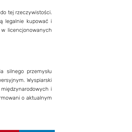
do tej rzeczywistości.
gą legalnie kupować i
o w licencjonowanych
ia silnego przemysłu
ersyjnym. Wyspiarski
w międzynarodowych i
formowani o aktualnym