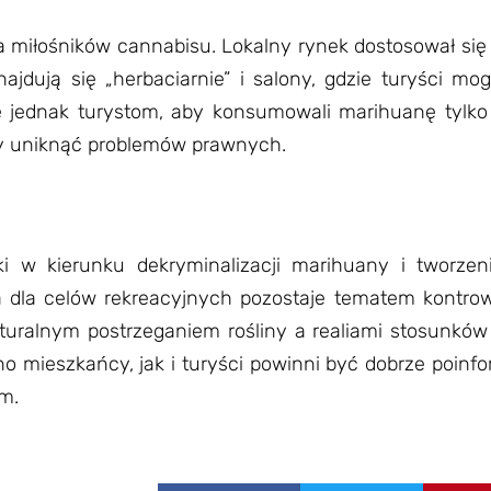
la miłośników cannabisu. Lokalny rynek dostosował się 
jdują się „herbaciarnie” i salony, gdzie turyści mo
ę jednak turystom, aby konsumowali marihuanę tylk
aby uniknąć problemów prawnych.
 w kierunku dekryminalizacji marihuany i tworzen
a dla celów rekreacyjnych pozostaje tematem kontrow
turalnym postrzeganiem rośliny a realiami stosunkó
o mieszkańcy, jak i turyści powinni być dobrze poin
m.