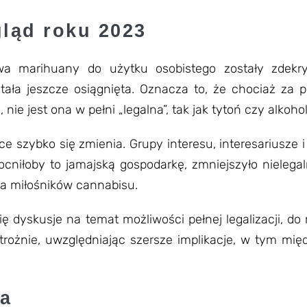
gląd roku 2023
wa marihuany do użytku osobistego zostały zdekry
stała jeszcze osiągnięta. Oznacza to, że chociaż za p
 nie jest ona w pełni „legalna”, tak jak tytoń czy alkohol
szybko się zmienia. Grupy interesu, interesariusze i 
ocniłoby to jamajską gospodarkę, zmniejszyło nielega
dla miłośników cannabisu.
 dyskusje na temat możliwości pełnej legalizacji, do 
rożnie, uwzględniając szersze implikacje, w tym mię
na