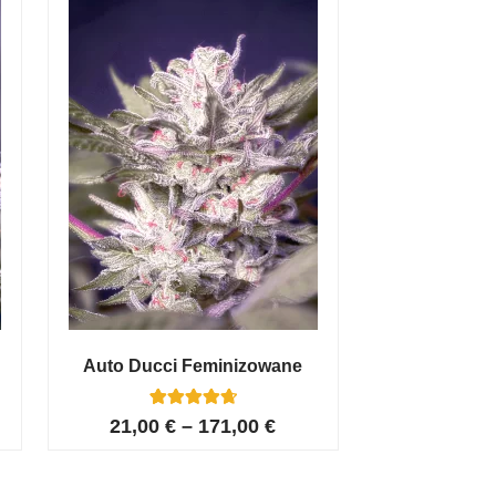
Auto Ducci Feminizowane
4
Oceniony
21,00
€
–
171,00
€
4.75
na 5 na
podstawie
ocen