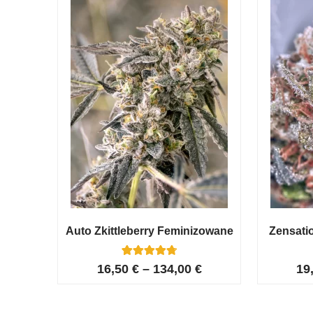
Auto Zkittleberry Feminizowane
Zensati
5
Oceniony
16,50
€
–
134,00
€
19
4.80
na 5 na
podstawie
ocen