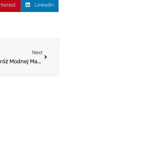
nterest
LinkedIn
Next
Z Zielonej Kontrkultury na Wybieg: Podróż Modnej Marihuany