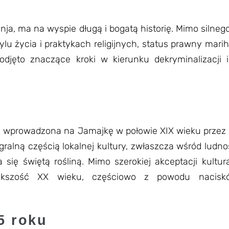
klientów
klientów
a, ma na wyspie długą i bogatą historię. Mimo silnego
stylu życia i praktykach religijnych, status prawny ma
ęto znaczące kroki w kierunku dekryminalizacji i re
ła wprowadzona na Jamajkę w połowie XIX wieku przez 
gralną częścią lokalnej kultury, zwłaszcza wśród ludno
a się świętą rośliną. Mimo szerokiej akceptacji kultur
ększość XX wieku, częściowo z powodu nacisk
5 roku