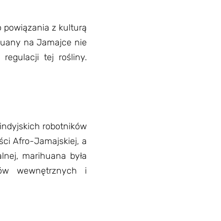
klientów
 powiązania z kulturą
rihuany na Jamajce nie
gulacji tej rośliny.
indyjskich robotników
ści Afro-Jamajskiej, a
alnej, marihuana była
ów wewnętrznych i