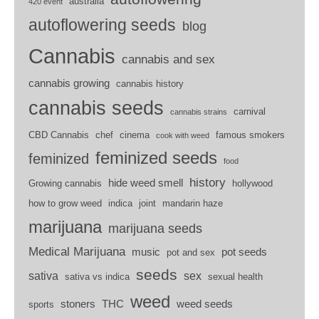
australia
420 event
autoflowering seeds
blog
Cannabis
cannabis and sex
cannabis growing
cannabis history
cannabis seeds
carnival
cannabis strains
CBD Cannabis
chef
cinema
famous smokers
cook with weed
feminized seeds
feminized
food
history
hide weed smell
Growing cannabis
hollywood
how to grow weed
indica
joint
mandarin haze
marijuana
marijuana seeds
Medical Marijuana
music
pot seeds
pot and sex
seeds
sativa
sex
sativa vs indica
sexual health
weed
stoners
THC
weed seeds
sports