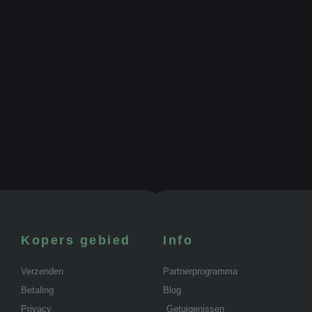
Kopers gebied
Info
Verzenden
Partnerprogramma
Betaling
Blog
Privacy
Getuigenissen