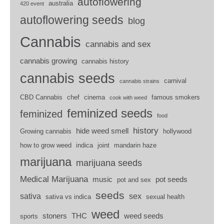
autoflowering
australia
420 event
autoflowering seeds
blog
Cannabis
cannabis and sex
cannabis growing
cannabis history
cannabis seeds
carnival
cannabis strains
CBD Cannabis
chef
cinema
famous smokers
cook with weed
feminized seeds
feminized
food
history
hide weed smell
Growing cannabis
hollywood
how to grow weed
indica
joint
mandarin haze
marijuana
marijuana seeds
Medical Marijuana
music
pot seeds
pot and sex
seeds
sativa
sex
sativa vs indica
sexual health
weed
stoners
THC
weed seeds
sports