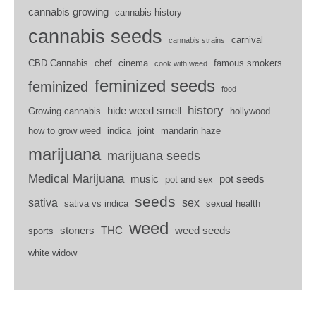
cannabis growing
cannabis history
cannabis seeds
carnival
cannabis strains
CBD Cannabis
chef
cinema
famous smokers
cook with weed
feminized seeds
feminized
food
history
hide weed smell
Growing cannabis
hollywood
how to grow weed
indica
joint
mandarin haze
marijuana
marijuana seeds
Medical Marijuana
music
pot seeds
pot and sex
seeds
sativa
sex
sativa vs indica
sexual health
weed
stoners
THC
weed seeds
sports
white widow