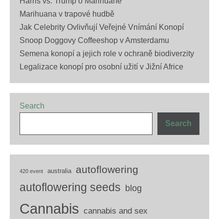
Harris vs. Trump o Marihuaně
Marihuana v trapové hudbě
Jak Celebrity Ovlivňují Veřejné Vnímání Konopí
Snoop Doggovy Coffeeshop v Amsterdamu
Semena konopí a jejich role v ochraně biodiverzity
Legalizace konopí pro osobní užití v Jižní Africe
Search
Search
autoflowering
australia
420 event
autoflowering seeds
blog
Cannabis
cannabis and sex