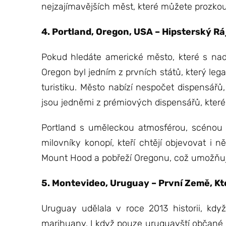
nejzajímavějších měst, které můžete prozkou
4. Portland, Oregon, USA – Hipsterský Rá
Pokud hledáte americké město, které s na
Oregon byl jedním z prvních států, který lega
turistiku. Město nabízí nespočet dispensářů,
jsou jedněmi z prémiových dispensářů, které 
Portland s uměleckou atmosférou, scénou 
milovníky konopí, kteří chtějí objevovat i n
Mount Hood a pobřeží Oregonu, což umožňuje
5. Montevideo, Uruguay – První Země, K
Uruguay udělala v roce 2013 historii, když
marihuany. I když pouze uruguayští občané 