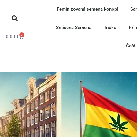
Feminizovaná semena konopí
Sa
Smíšená Semena
Tričko
Při
0
0,00
€
Češt