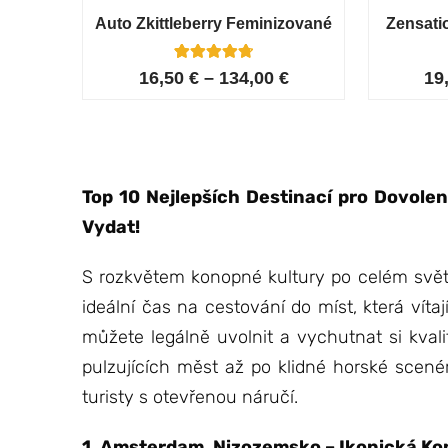
Auto Zkittleberry Feminizované
Zensati
5
Hodnoceno
16,50
€
–
134,00
€
19
4.80
z 5 na
základě
hodnocení
zákazníků
Top 10 Nejlepších Destinací pro Dovole
Vydat!
S rozkvětem konopné kultury po celém světě
ideální čas na cestování do míst, která vít
můžete legálně uvolnit a vychutnat si kvali
pulzujících měst až po klidné horské scenéri
turisty s otevřenou náručí.
1. Amsterdam, Nizozemsko – Ikonická K