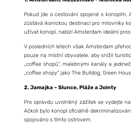
Pokud jde o cestování spojené s konopím, Am
zůstává ikonickou destinací pro milovníky k
užívat konopí, nabízí Amsterdam ideální prostř
V posledních letech však Amsterdam přehodno
pouze na místní obyvatele, aby snížil turis
„coffee shopů“, malebnými kanály a jedine
„coffee shopy“ jako The Bulldog, Green House
2. Jamajka – Slunce, Pláže a Jointy
Pro opravdu uvolněný zážitek se vydejte na
Ačkoli bylo konopí oficiálně dekriminalizov
spojováno s tímto ostrovem.