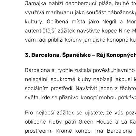
Jamajka nabízí dechberoucí pláže, bujné tr
využívá marihuanu jako součást náboženský
kultury. Oblíbená místa jako Negril a M
autentičtější zážitek navštivte kopce Nine M
vám rádi přiblíží kořeny jamajské konopné kul
3. Barcelona, Španělsko – Ráj Konopnýc
Barcelona si rychle získala pověst „hlavníh
nelegální, soukromé kluby nabízejí jakous
sociálním prostředí. Navštívit jeden z těch
světa, kde se příznivci konopí mohou potkáv
Pro nejlepší zážitek se ujistěte, že vás po
oblíbené kluby patří Green House a La Ka
prostředím. Kromě konopí má Barcelona ú