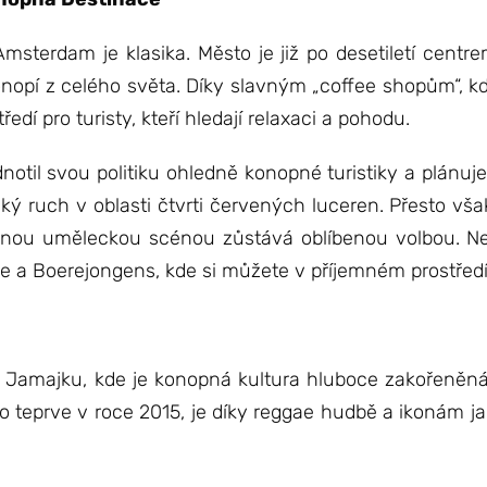
sterdam je klasika. Město je již po desetiletí centre
onopí z celého světa. Díky slavným „coffee shopům“, kd
edí pro turisty, kteří hledají relaxaci a pohodu.
til svou politiku ohledně konopné turistiky a plánuje
tický ruch v oblasti čtvrti červených luceren. Přesto 
čnou uměleckou scénou zůstává oblíbenou volbou. Ne
 a Boerejongens, kde si můžete v příjemném prostředí u
 Jamajku, kde je konopná kultura hluboce zakořeněná
áno teprve v roce 2015, je díky reggae hudbě a ikonám 