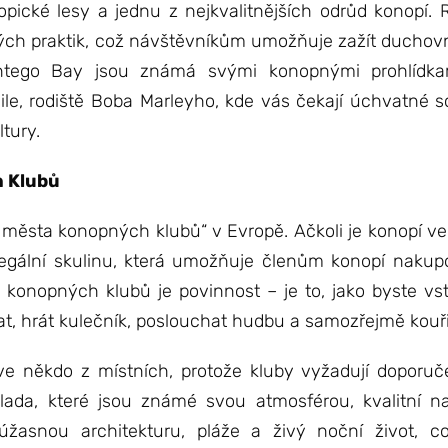
opické lesy a jednu z nejkvalitnějších odrůd konopí.
ch praktik, což návštěvníkům umožňuje zažít duchovn
ontego Bay jsou známá svými konopnými prohlídkam
ile, rodiště Boba Marleyho, kde vás čekají úchvatné sc
tury.
h Klubů
o města konopných klubů“ v Evropě. Ačkoli je konopí v
i legální skulinu, která umožňuje členům konopí nak
to konopných klubů je povinnost – je to, jako byste vs
at, hrát kulečník, poslouchat hudbu a samozřejmě kouři
zve někdo z místních, protože kluby vyžadují doporuče
lada, které jsou známé svou atmosférou, kvalitní n
žasnou architekturu, pláže a živý noční život, c