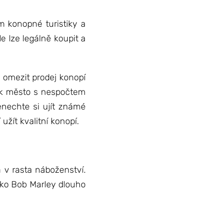
m konopné turistiky a
e lze legálně koupit a
 omezit prodej konopí
však město s nespočtem
nechte si ujít známé
žít kvalitní konopí.
 v rasta náboženství.
jako Bob Marley dlouho