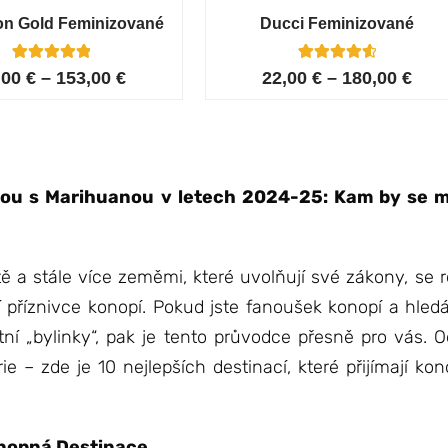
on Gold Feminizované
Ducci Feminizované
6
Hodnoceno
6
Hodnoceno
,00
€
–
153,00
€
22,00
€
–
180,00
€
5.00
4.67
z 5 na
z 5 na
základě
základě
hodnocení
hodnocení
zákazníků
zákazníků
nou s Marihuanou v letech 2024-25: Kam by se mě
 a stále více zeměmi, které uvolňují své zákony, se r
ají příznivce konopí. Pokud jste fanoušek konopí a hle
tní „bylinky“, pak je tento průvodce přesně pro vás. 
e – zde je 10 nejlepších destinací, které přijímají kon
onopná Destinace