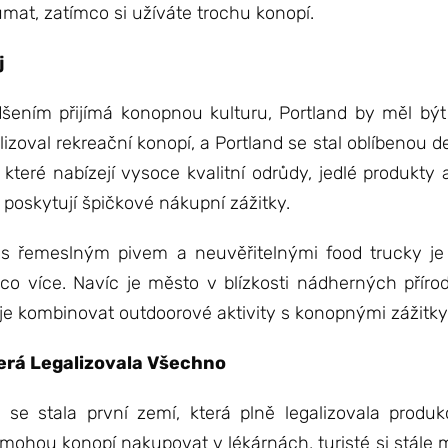
mat, zatímco si užíváte trochu konopí.
j
dšením přijímá konopnou kulturu, Portland by měl b
lizoval rekreační konopí, a Portland se stal oblíbenou 
 které nabízejí vysoce kvalitní odrůdy, jedlé produkty 
poskytují špičkové nákupní zážitky.
s řemeslným pivem a neuvěřitelnými food trucky je
ěco více. Navíc je město v blízkosti nádherných přírod
 kombinovat outdoorové aktivity s konopnými zážitky
terá Legalizovala Všechno
 se stala první zemí, která plně legalizovala produk
mohou konopí nakupovat v lékárnách, turisté si stále