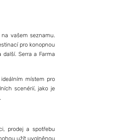
ýt na vašem seznamu.
destinací pro konopnou
a další. Serra a Farma
 ideálním místem pro
ních scenérií, jako je
.
ci, prodej a spotřebu
 mohou užít uvolněnou