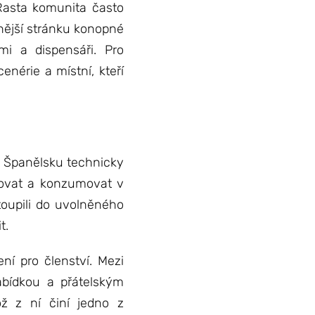
 Rasta komunita často
ější stránku konopné
i a dispensáři. Pro
enérie a místní, kteří
e Španělsku technicky
upovat a konzumovat v
toupili do uvolněného
t.
ní pro členství. Mezi
abídkou a přátelským
ož z ní činí jedno z