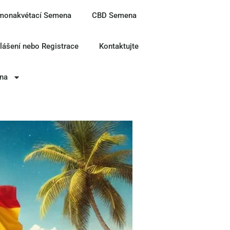
monakvétací Semena
CBD Semena
hlášení nebo Registrace
Kontaktujte
ina