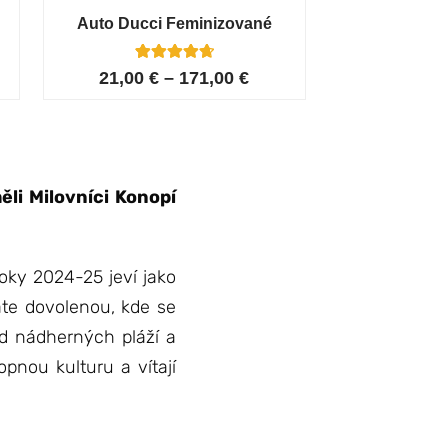
Auto Ducci Feminizované
4
Hodnoceno
21,00
€
–
171,00
€
4.75
z 5 na
základě
hodnocení
zákazníků
li Milovníci Konopí
oky 2024-25 jeví jako
dáte dovolenou, kde se
Od nádherných pláží a
opnou kulturu a vítají