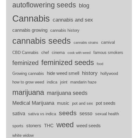
autoflowering seeds
blog
Cannabis
cannabis and sex
cannabis growing
cannabis history
cannabis seeds
carnival
cannabis strains
CBD Cannabis
chef
cinema
famous smokers
cook with weed
feminized seeds
feminized
food
history
hide weed smell
Growing cannabis
hollywood
how to grow weed
indica
joint
mandarin haze
marijuana
marijuana seeds
Medical Marijuana
music
pot seeds
pot and sex
seeds
sativa
sesso
sativa vs indica
sexual health
weed
stoners
THC
weed seeds
sports
white widow