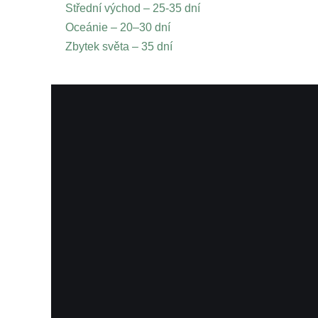
Střední východ – 25-35 dní
Oceánie – 20–30 dní
Zbytek světa – 35 dní