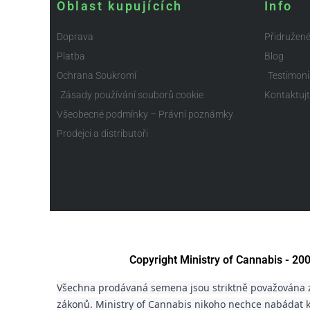
Oblast kupujících
Info
Doprava
Přidružen
Platba
Blog
Ochrana Soukromí
Testimoni
Zásady používání souborů cookie
Kontaktuj
Všeobecné podmínky – Právní poznámky
Prodejci a distributoři
Copyright Ministry of Cannabis - 2
Všechna prodávaná semena jsou striktně považována z
zákonů. Ministry of Cannabis nikoho nechce nabádat k