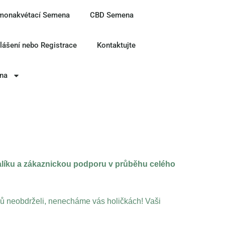
monakvétací Semena
CBD Semena
hlášení nebo Registrace
Kontaktujte
ina
balíku a zákaznickou podporu v průběhu celého
dnů neobdrželi, nenecháme vás holičkách! Vaši