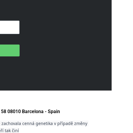
 58 08010 Barcelona - Spain
 zachovala cenná genetika v případě změny 
í tak činí