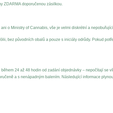
lány ZDARMA doporučenou zásilkou.
i o Ministry of Cannabis, vše je velmi diskrétní a nepobuřující
lii, bez původních obalů a pouze s iniciály odrůdy. Pokud potře
 během 24 až 48 hodin od zadání objednávky – nepočítají se ví
ručeně a s nenápadným balením. Následující informace plynou 