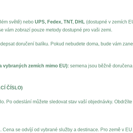
elém světě) nebo
UPS, Fedex, TNT, DHL
(dostupné v zemích E
í se vám zobrazí pouze metody dostupné pro vaši zemi.
epsat doručení balíku. Pokud nebudete doma, bude vám zanech
 a vybraných zemích mimo EU):
semena jsou běžně doručena 
CÍ ČÍSLO)
o. Po odeslání můžete sledovat stav vaší objednávky. Obdržíte 
ena se odvíjí od vybrané služby a destinace. Pro země v EU 