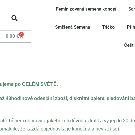
Feminizovaná semena konopí
Sa
Smíšená Semena
Tričko
Při
0
0,00
€
Češt
učujeme po CELÉM SVĚTĚ.
 48hodinové odeslání zboží, diskrétní balení, sledování 
alík během dopravy z jakéhokoli důvodu ztratil a vy jej do 30 
atujte, že každá objednávka je konečná a nevrací se).