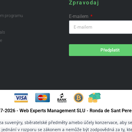
Zpravodaj
ém programu
E-mailem
als
te
Předplatit
007-2026 - Web Experts Management SLU - Ronda de Sant Pere
a suvenýry, sběratelské předměty a/nebo účely konzervace, aby se
 jednání v rozporu se zákonem a nemůže být zodpovědná za ty, kteř