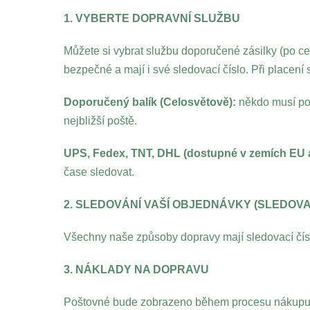
1. VYBERTE DOPRAVNÍ SLUŽBU
Můžete si vybrat službu doporučené zásilky (po c
bezpečné a mají i své sledovací číslo. Při placen
Doporučený balík (Celosvětově):
někdo musí pod
nejbližší poště.
UPS, Fedex, TNT, DHL (dostupné v zemích EU
čase sledovat.
2. SLEDOVÁNÍ VAŠÍ OBJEDNÁVKY (SLEDOVA
Všechny naše způsoby dopravy mají sledovací čísl
3. NÁKLADY NA DOPRAVU
Poštovné bude zobrazeno během procesu nákupu. C