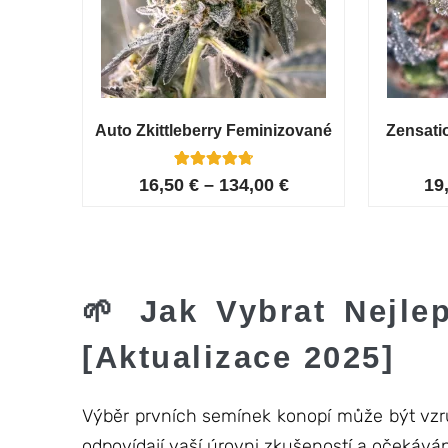
Auto Zkittleberry Feminizované
Zensati
5
Hodnoceno
16,50
€
–
134,00
€
19
4.80
z 5 na
základě
hodnocení
zákazníků
🌱 Jak Vybrat Nejle
[Aktualizace 2025]
Výběr prvních semínek konopí může být vzruš
odpovídají vaší úrovni zkušeností a očekává