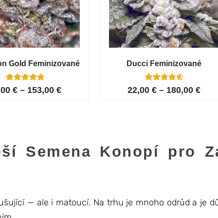
on Gold Feminizované
Ducci Feminizované
6
Hodnoceno
6
Hodnoceno
,00
€
–
153,00
€
22,00
€
–
180,00
€
5.00
4.67
z 5 na
z 5 na
základě
základě
hodnocení
hodnocení
zákazníků
zákazníků
pší Semena Konopí pro Z
ující — ale i matoucí. Na trhu je mnoho odrůd a je důl
ním.