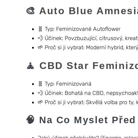
🎨
Auto Blue Amnesi
🧬 Typ: Feminizované Autoflower
💨 Účinek: Povzbuzující, citrusový, kreat
🌱 Proč si ji vybrat: Moderní hybrid, kt
🧘
CBD Star Feminiz
🧬 Typ: Feminizovaná
💨 Účinek: Bohatá na CBD, nepsychoakti
🌱 Proč si ji vybrat: Skvělá volba pro ty
🧠 Na Co Myslet Pře
Jaký účinek očekáváte? (Energie, relaxa