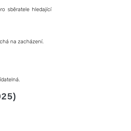
o sběratele hledající
uchá na zacházení.
ídatelná.
025)