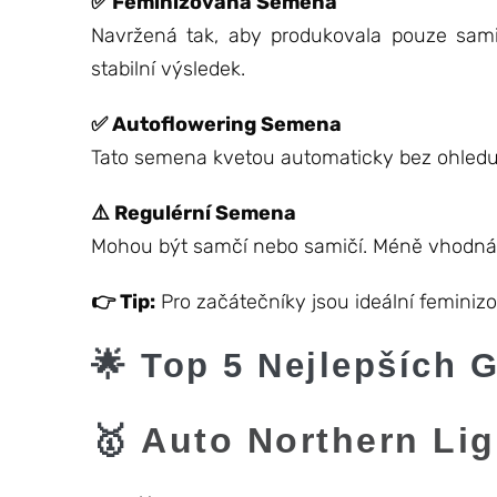
✅ Feminizovaná Semena
Navržená tak, aby produkovala pouze samičí
stabilní výsledek.
✅ Autoflowering Semena
Tato semena kvetou automaticky bez ohledu 
⚠️ Regulérní Semena
Mohou být samčí nebo samičí. Méně vhodná pr
👉 Tip:
Pro začátečníky jsou ideální feminiz
🌟 Top 5 Nejlepších G
🥇
Auto Northern Lig