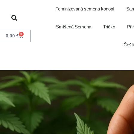
Feminizovaná semena konopí
Sam
Smíšená Semena
Tričko
Při
0
0,00
€
Češt