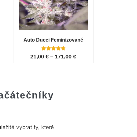
Auto Ducci Feminizované
4
Hodnoceno
21,00
€
–
171,00
€
4.75
z 5 na
základě
hodnocení
zákazníků
ačátečníky
ežité vybrat ty, které