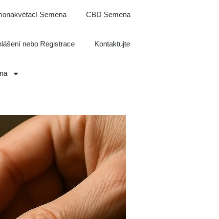
onakvétací Semena
CBD Semena
hlášení nebo Registrace
Kontaktujte
ina