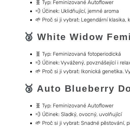
🧬 Typ: Feminizované Autoflower
💨 Účinek: Uklidňující, jemné aroma
🌱 Proč si ji vybrat: Legendární klasika
🥈
White Widow Fem
🧬 Typ: Feminizovaná fotoperiodická
💨 Účinek: Vyvážený, povznášející i rela
🌱 Proč si ji vybrat: Ikonická genetika. 
🥉
Auto Blueberry D
🧬 Typ: Feminizované Autoflower
💨 Účinek: Sladký, ovocný, uvolňující
🌱 Proč si ji vybrat: Snadné pěstování, p