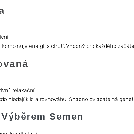
a
ivní
erý kombinuje energii s chutí. Vhodný pro každého začát
ovaná
vní, relaxační
, kdo hledají klid a rovnováhu. Snadno ovladatelná genet
d Výběrem Semen
ce, kreativita…)