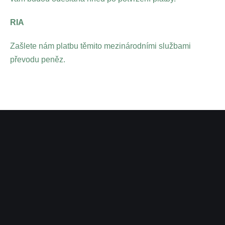
RIA
Zašlete nám platbu těmito mezinárodními službami
převodu peněz.