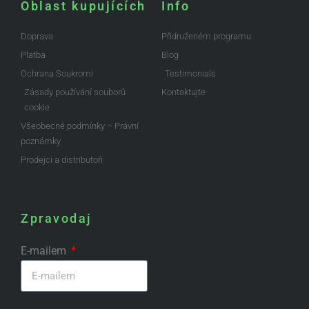
Oblast kupujících
Info
Doprava
Přidruženém programu
Platba
Blog
Ochrana Soukromí
Testimonials
Zásady používání souborů
Kontaktujte
cookie
Všeobecné podmínky – Právní
poznámky
Prodejci a distributoři
Zpravodaj
E-mailem