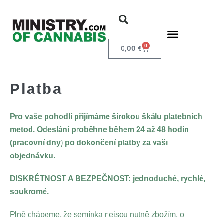
0
0,00
€
Platba
Pro vaše pohodlí přijímáme širokou škálu platebních
metod. Odeslání proběhne během 24 až 48 hodin
(pracovní dny) po dokončení platby za vaši
objednávku.
DISKRÉTNOST A BEZPEČNOST: jednoduché, rychlé,
soukromé.
Plně chápeme, že semínka nejsou nutně zbožím, o