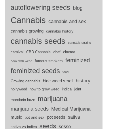
autoflowering seeds
blog
Cannabis
cannabis and sex
cannabis growing
cannabis history
cannabis seeds
cannabis strains
carnival
CBD Cannabis
chef
cinema
feminized
famous smokers
cook with weed
feminized seeds
food
history
hide weed smell
Growing cannabis
hollywood
how to grow weed
indica
joint
marijuana
mandarin haze
marijuana seeds
Medical Marijuana
sativa
music
pot seeds
pot and sex
seeds
sesso
sativa vs indica