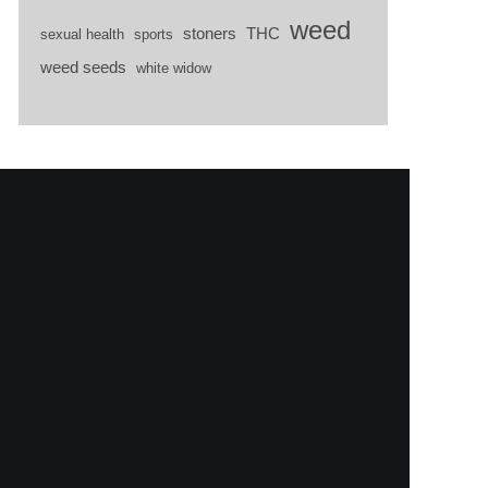
weed
stoners
THC
sexual health
sports
weed seeds
white widow