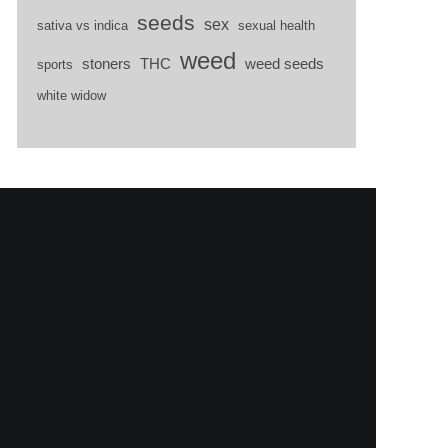
seeds
sex
sativa vs indica
sexual health
weed
stoners
THC
weed seeds
sports
white widow