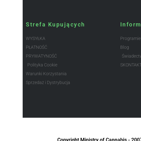
Strefa Kupujących
Infor
WYSYŁKA
Programie
PŁATNOŚĆ
Blog
PRYWATYNOŚĆ
Świadect
Polityka Cookie
SKONTAK
Warunki Korzystania
Sprzedaż i Dystrybucja
Copyright Ministry of Cannabis - 20