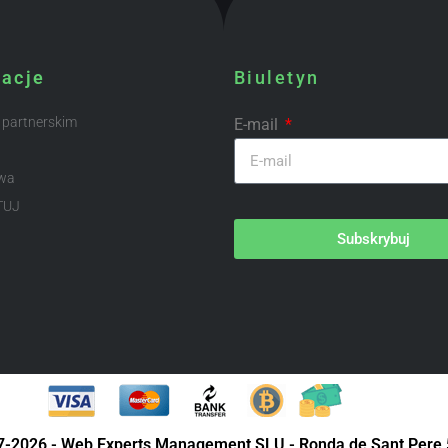
macje
Biuletyn
 partnerskim
E-mail
wa
TUJ
Subskrybuj
07-2026 - Web Experts Management SLU - Ronda de Sant Pere 