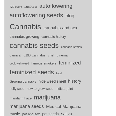
autoflowering
australia
420 event
autoflowering seeds
blog
Cannabis
cannabis and sex
cannabis growing
cannabis history
cannabis seeds
cannabis strains
carnival
CBD Cannabis
chef
cinema
feminized
famous smokers
cook with weed
feminized seeds
food
history
hide weed smell
Growing cannabis
hollywood
how to grow weed
indica
joint
marijuana
mandarin haze
marijuana seeds
Medical Marijuana
sativa
music
pot seeds
pot and sex