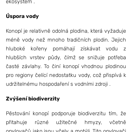
ekosystém .
Úspora vody
Konopí je relativně odolná plodina, která vyžaduje
méně vody než mnoho tradičních plodin. Jejich
hluboké kořeny pomáhají získávat vodu z
hlubších vrstev půdy, čímž se snižuje potřeba
časté závlahy. To činí konopí vhodnou plodinou
pro regiony čelící nedostatku vody, což přispívá k
udržitelnému hospodaření s vodními zdroji .
Zvýšení biodiverzity
Pěstování konopí podporuje biodiverzitu tím, že
přitahuje různé užitečné hmyzy, včetně
opylovačů jako jsou včely a motýli. Tito opylovači