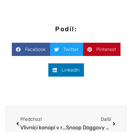
Podíl:
Facebook
Twitter
Pinterest
LinkedIn
Předchozí
Další
Vlivníci konopí v roce 2024
Snoop Doggovy Coffeeshop v Amsterdamu