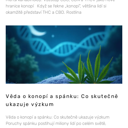
hranice konopí Když se řekne „konopí“, většina lidí si
okamžitě představí THC a CBD. Rostlina
Věda o konopí a spánku: Co skutečně
ukazuje výzkum
Věda o konopí a spánku: Co skutečně ukazuje výzkum
Poruchy spánku postihují miliony lidí po celém světě,