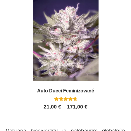
Auto Ducci Feminizované
4
Hodnoceno
21,00
€
–
171,00
€
4.75
z 5 na
základě
hodnocení
zákazníků
Ochrana biodiverzity je naléhavým globálním