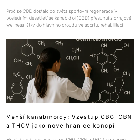
Proč se CBD dostalo do světa sportovní regenerace V
posledním desetiletí se kanabidiol (CBD) přesunul z okrajové
wellness látky do hlavního proudu ve sportu, rehabilitaci
Menší kanabinoidy: Vzestup CBG, CBN
a THCV jako nové hranice konopí
Menší kanabinoidy: Vzestup CBG, CBN a THCV jako nové