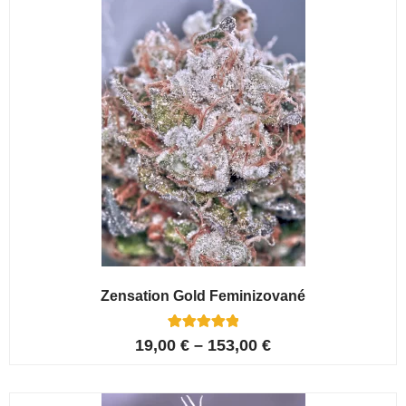
zákazníků
Zensation Gold Feminizované
6
Hodnoceno
19,00
€
–
153,00
€
5.00
z 5 na
základě
hodnocení
zákazníků