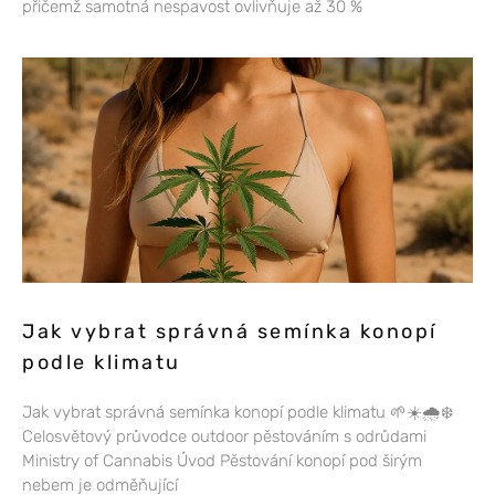
přičemž samotná nespavost ovlivňuje až 30 %
Jak vybrat správná semínka konopí
podle klimatu
Jak vybrat správná semínka konopí podle klimatu 🌱☀️🌧️❄️
Celosvětový průvodce outdoor pěstováním s odrůdami
Ministry of Cannabis Úvod Pěstování konopí pod širým
nebem je odměňující