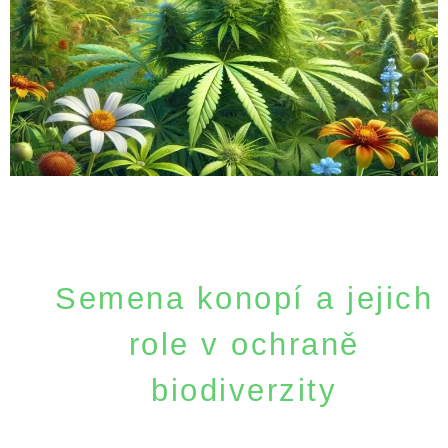
Semena konopí a jejich
role v ochraně
biodiverzity