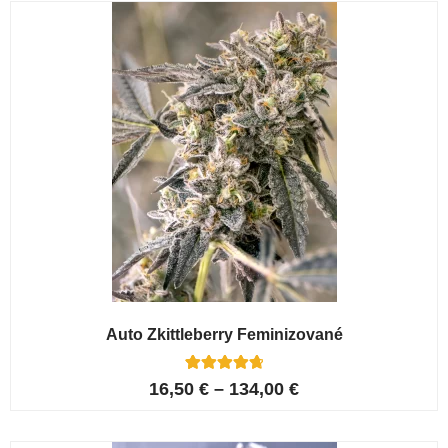
Auto Zkittleberry Feminizované
5
Hodnoceno
16,50
€
–
134,00
€
4.80
z 5 na
základě
hodnocení