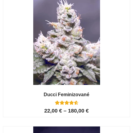
Ducci Feminizované
6
Hodnoceno
22,00
€
–
180,00
€
4.67
z 5 na
základě
hodnocení
zákazníků