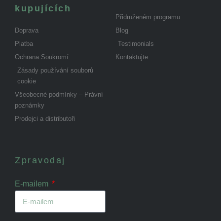
kupujících
Přidruženém programu
Doprava
Blog
Platba
Testimonials
Ochrana Soukromí
Kontaktujte
Zásady používání souborů
cookie
Všeobecné podmínky – Právní
poznámky
Prodejci a distributoři
Zpravodaj
E-mailem