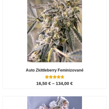
Auto Zkittleberry Feminizované
5
Hodnoceno
16,50
€
–
134,00
€
4.80
z 5 na
základě
hodnocení
zákazníků