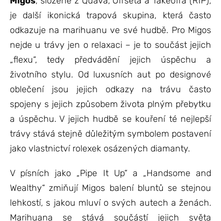
Migos
, složené z Quava, Offseta a Takeoffa (RIP),
je další ikonická trapová skupina, která často
odkazuje na marihuanu ve své hudbě. Pro Migos
nejde u trávy jen o relaxaci – je to součást jejich
„flexu“, tedy předvádění jejich úspěchu a
životního stylu. Od luxusních aut po designové
oblečení jsou jejich odkazy na trávu často
spojeny s jejich způsobem života plným přebytku
a úspěchu. V jejich hudbě se kouření té nejlepší
trávy stává stejně důležitým symbolem postavení
jako vlastnictví rolexek osázených diamanty.
V písních jako „Pipe It Up“ a „Handsome and
Wealthy“ zmiňují Migos balení bluntů se stejnou
lehkostí, s jakou mluví o svých autech a ženách.
Marihuana se stává součástí jejich světa