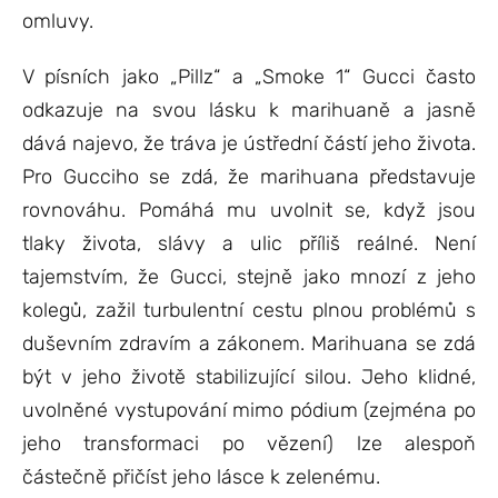
omluvy.
V písních jako „Pillz“ a „Smoke 1“ Gucci často
odkazuje na svou lásku k marihuaně a jasně
dává najevo, že tráva je ústřední částí jeho života.
Pro Gucciho se zdá, že marihuana představuje
rovnováhu. Pomáhá mu uvolnit se, když jsou
tlaky života, slávy a ulic příliš reálné. Není
tajemstvím, že Gucci, stejně jako mnozí z jeho
kolegů, zažil turbulentní cestu plnou problémů s
duševním zdravím a zákonem. Marihuana se zdá
být v jeho životě stabilizující silou. Jeho klidné,
uvolněné vystupování mimo pódium (zejména po
jeho transformaci po vězení) lze alespoň
částečně přičíst jeho lásce k zelenému.