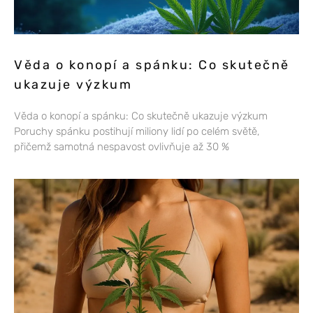
Věda o konopí a spánku: Co skutečně
ukazuje výzkum
Věda o konopí a spánku: Co skutečně ukazuje výzkum
Poruchy spánku postihují miliony lidí po celém světě,
přičemž samotná nespavost ovlivňuje až 30 %