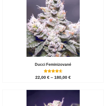
Ducci Feminizované
6
Hodnoceno
22,00
€
–
180,00
€
4.67
z 5 na
základě
hodnocení
zákazníků