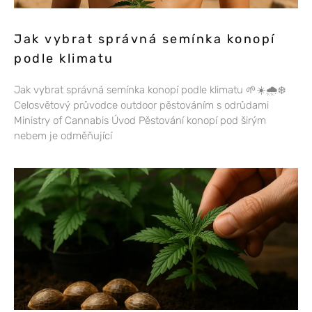
Jak vybrat správná semínka konopí
podle klimatu
Jak vybrat správná semínka konopí podle klimatu 🌱☀️🌧️❄️
Celosvětový průvodce outdoor pěstováním s odrůdami
Ministry of Cannabis Úvod Pěstování konopí pod širým
nebem je odměňující