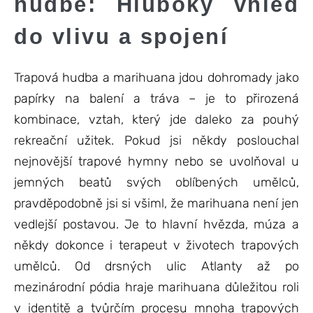
hudbě: Hluboký vhled
do vlivu a spojení
Trapová hudba a marihuana jdou dohromady jako
papírky na balení a tráva – je to přirozená
kombinace, vztah, který jde daleko za pouhý
rekreační užitek. Pokud jsi někdy poslouchal
nejnovější trapové hymny nebo se uvolňoval u
jemných beatů svých oblíbených umělců,
pravděpodobně jsi si všiml, že marihuana není jen
vedlejší postavou. Je to hlavní hvězda, múza a
někdy dokonce i terapeut v životech trapových
umělců. Od drsných ulic Atlanty až po
mezinárodní pódia hraje marihuana důležitou roli
v identitě a tvůrčím procesu mnoha trapových