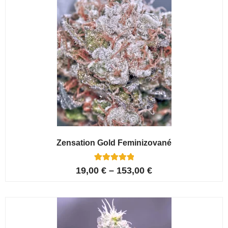
Zensation Gold Feminizované
6
Hodnoceno
19,00
€
–
153,00
€
5.00
z 5 na
základě
hodnocení
zákazníků