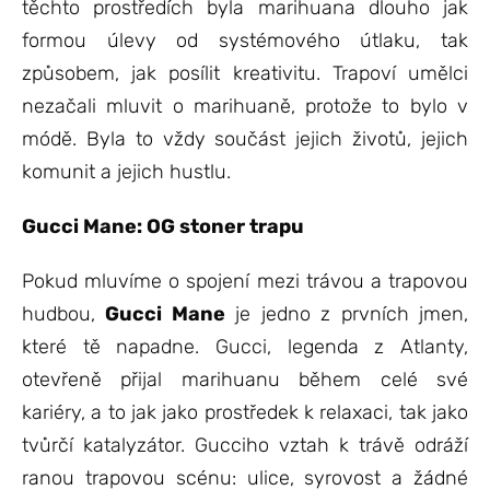
těchto prostředích byla marihuana dlouho jak
formou úlevy od systémového útlaku, tak
způsobem, jak posílit kreativitu. Trapoví umělci
nezačali mluvit o marihuaně, protože to bylo v
módě. Byla to vždy součást jejich životů, jejich
komunit a jejich hustlu.
Gucci Mane: OG stoner trapu
Pokud mluvíme o spojení mezi trávou a trapovou
hudbou,
Gucci Mane
je jedno z prvních jmen,
které tě napadne. Gucci, legenda z Atlanty,
otevřeně přijal marihuanu během celé své
kariéry, a to jak jako prostředek k relaxaci, tak jako
tvůrčí katalyzátor. Gucciho vztah k trávě odráží
ranou trapovou scénu: ulice, syrovost a žádné