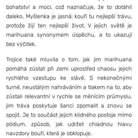
bohatství a moci, což naznačuje, že to dotáhli
daleko. Myšlenka je jasná: kouří tu nejlepší trávu,
protože žijí ten nejlepší život. V jejich světě je
marihuana synonymem úspěchu, a to ukazují
bez výčitek.
Trojice také mluvila o tom, jak jim marihuana
pomáhá zůstat při zemi uprostřed chaosu jejich
rychlého vzestupu ke slávě. S nekonečnými
turné, neustálým nahráváním a tlakem na to, aby
zůstali relevantní v rychle se měnícím průmyslu,
jim tráva poskytuje šanci zpomalit a znovu se
spojit. Je to součást jejich klidného postoje mimo
pódium, způsob, jak udržet chladnou hlavu
navzdory bouři, která je obklopuje.