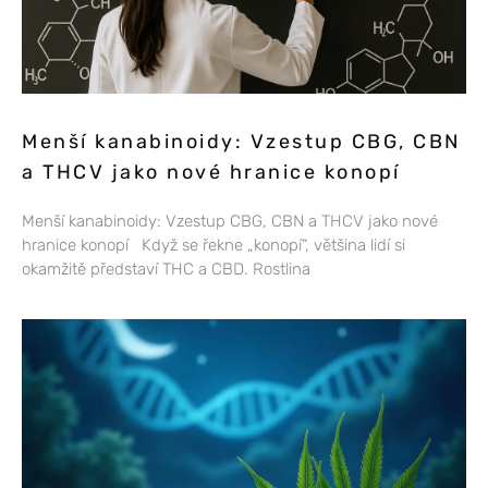
Menší kanabinoidy: Vzestup CBG, CBN
a THCV jako nové hranice konopí
Menší kanabinoidy: Vzestup CBG, CBN a THCV jako nové
hranice konopí Když se řekne „konopí“, většina lidí si
okamžitě představí THC a CBD. Rostlina