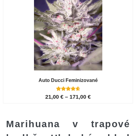
Auto Ducci Feminizované
4
Hodnoceno
21,00
€
–
171,00
€
4.75
z 5 na
základě
hodnocení
zákazníků
Marihuana v trapové