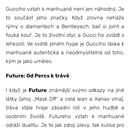
Gucciho vztah k marihuaně není jen náhodný. Je
to součást jeho značky. Když zrovna neháže
rýmy o diamantech a Bentleyech, balí si joint a
fouká kouř. Je to životní styl, a Gucci ho zvládl s
lehkostí. Ve světě plném hype je Gucciho láska k
marihuaně autentická a neodmyslitelná od toho,
kým je jako umělec.
Future: Od Percs k trávě
I když je
Future
známější svými odkazy na jiné
látky (ahoj „Mask Off“ a celá lean a Xanax vlna),
tráva stále hraje zásadní roli v jeho hudbě a
osobním životě. Futureho vztah k marihuaně
odráží dualitu. Je to jak zdroj úlevy, tak kulisa pro