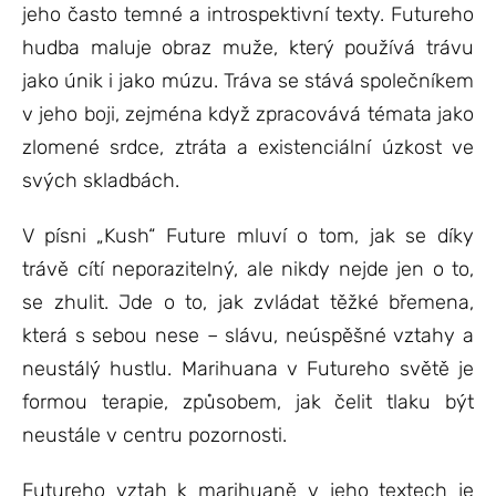
jeho často temné a introspektivní texty. Futureho
hudba maluje obraz muže, který používá trávu
jako únik i jako múzu. Tráva se stává společníkem
v jeho boji, zejména když zpracovává témata jako
zlomené srdce, ztráta a existenciální úzkost ve
svých skladbách.
V písni „Kush“ Future mluví o tom, jak se díky
trávě cítí neporazitelný, ale nikdy nejde jen o to,
se zhulit. Jde o to, jak zvládat těžké břemena,
která s sebou nese – slávu, neúspěšné vztahy a
neustálý hustlu. Marihuana v Futureho světě je
formou terapie, způsobem, jak čelit tlaku být
neustále v centru pozornosti.
Futureho vztah k marihuaně v jeho textech je