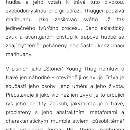
hudba a jeho vztah k trávě tuto divokou,
svobodomyslnou energii odráží. Thugger používá
marihuanu jako zesilovač svého už tak
jedinečného tvůrčího procesu. Jeho eklektický
zvuk a avantgardní přístup k trapové hudbě se
zdají být téměř poháněny jeho častou konzumací
marihuany.
V písních jako „Stoner“ Young Thug nemluví o
trávě jen náhodně – otevřeně ji oslavuje. Tráva je
součástí jeho osoby, jeho umění a jeho života.
Představuje ji jako víc než jen zvyk; je to určující
rys jeho identity. Způsob, jakým rapuje o trávě,
propletený s jeho abstraktními metaforami a
charakteristickým mumble stylem, působí téměř
jako umělecká forma. Pro Thuga marihuana