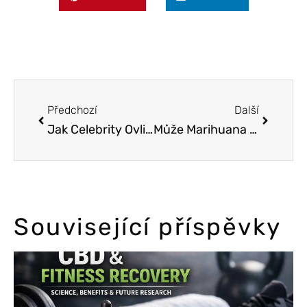
Předchozí
Další
Jak Celebrity Ovlivňují Veřejné Vnímání Konopí
Může Marihuana Zlepšit Tvůj Vztah?
Související příspěvky