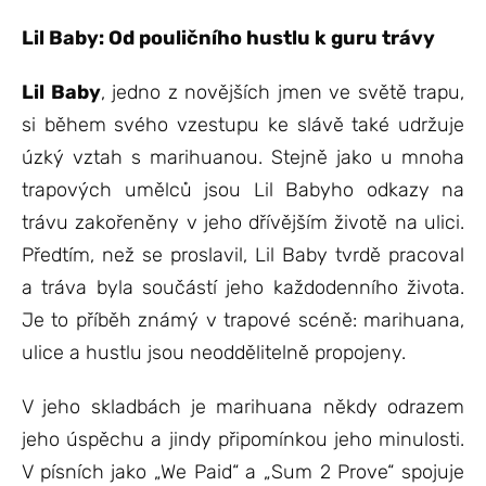
Lil Baby: Od pouličního hustlu k guru trávy
Lil Baby
, jedno z novějších jmen ve světě trapu,
si během svého vzestupu ke slávě také udržuje
úzký vztah s marihuanou. Stejně jako u mnoha
trapových umělců jsou Lil Babyho odkazy na
trávu zakořeněny v jeho dřívějším životě na ulici.
Předtím, než se proslavil, Lil Baby tvrdě pracoval
a tráva byla součástí jeho každodenního života.
Je to příběh známý v trapové scéně: marihuana,
ulice a hustlu jsou neoddělitelně propojeny.
V jeho skladbách je marihuana někdy odrazem
jeho úspěchu a jindy připomínkou jeho minulosti.
V písních jako „We Paid“ a „Sum 2 Prove“ spojuje