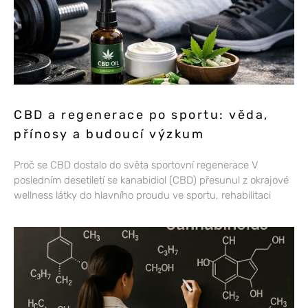
CBD a regenerace po sportu: věda,
přínosy a budoucí výzkum
Proč se CBD dostalo do světa sportovní regenerace V
posledním desetiletí se kanabidiol (CBD) přesunul z okrajové
wellness látky do hlavního proudu ve sportu, rehabilitaci