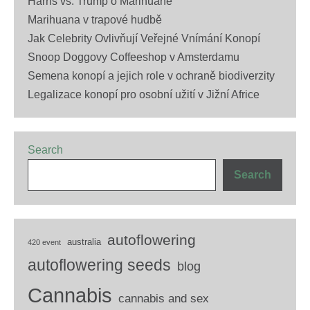
Harris vs. Trump o Marihuaně
Marihuana v trapové hudbě
Jak Celebrity Ovlivňují Veřejné Vnímání Konopí
Snoop Doggovy Coffeeshop v Amsterdamu
Semena konopí a jejich role v ochraně biodiverzity
Legalizace konopí pro osobní užití v Jižní Africe
Search
Search
autoflowering
australia
420 event
autoflowering seeds
blog
Cannabis
cannabis and sex