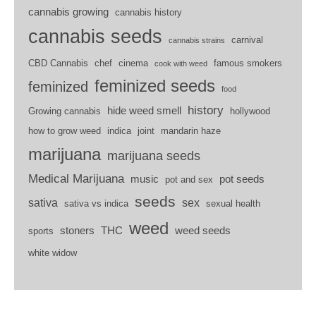
cannabis growing
cannabis history
cannabis seeds
carnival
cannabis strains
CBD Cannabis
chef
cinema
famous smokers
cook with weed
feminized seeds
feminized
food
history
hide weed smell
Growing cannabis
hollywood
how to grow weed
indica
joint
mandarin haze
marijuana
marijuana seeds
Medical Marijuana
music
pot seeds
pot and sex
seeds
sativa
sex
sativa vs indica
sexual health
weed
stoners
THC
weed seeds
sports
white widow