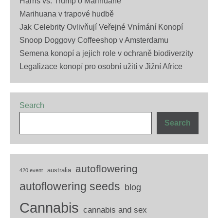
Harris vs. Trump o Marihuaně
Marihuana v trapové hudbě
Jak Celebrity Ovlivňují Veřejné Vnímání Konopí
Snoop Doggovy Coffeeshop v Amsterdamu
Semena konopí a jejich role v ochraně biodiverzity
Legalizace konopí pro osobní užití v Jižní Africe
Search
Search
autoflowering
australia
420 event
autoflowering seeds
blog
Cannabis
cannabis and sex