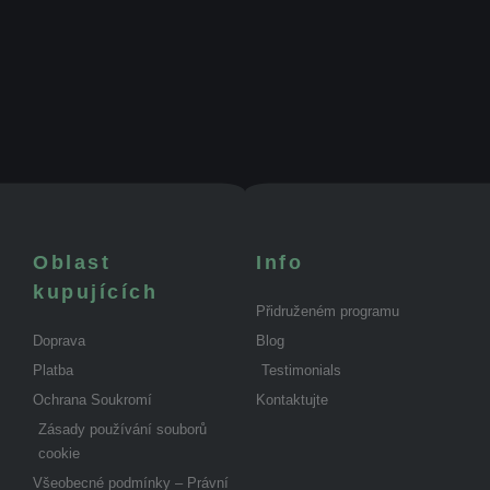
Oblast
Info
kupujících
Přidruženém programu
Doprava
Blog
Platba
Testimonials
Ochrana Soukromí
Kontaktujte
Zásady používání souborů
cookie
Všeobecné podmínky – Právní