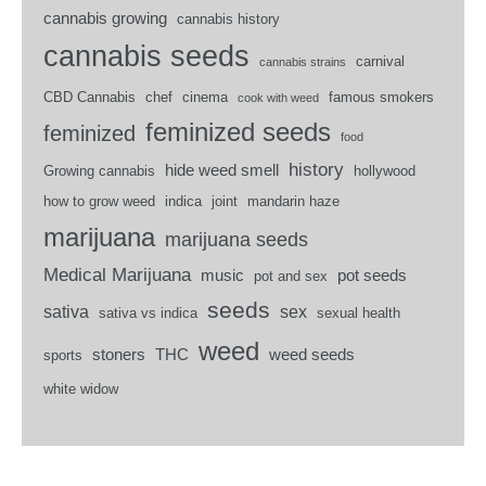
cannabis growing
cannabis history
cannabis seeds
carnival
cannabis strains
CBD Cannabis
chef
cinema
famous smokers
cook with weed
feminized seeds
feminized
food
history
hide weed smell
Growing cannabis
hollywood
how to grow weed
indica
joint
mandarin haze
marijuana
marijuana seeds
Medical Marijuana
music
pot seeds
pot and sex
seeds
sativa
sex
sativa vs indica
sexual health
weed
stoners
THC
weed seeds
sports
white widow