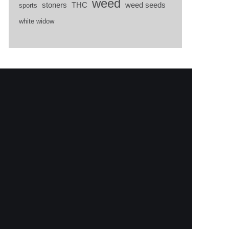
weed
stoners
THC
weed seeds
sports
white widow