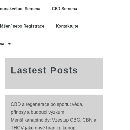
monakvétací Semena
CBD Semena
hlášení nebo Registrace
Kontaktujte
ina
Lastest Posts
CBD a regenerace po sportu: věda,
přínosy a budoucí výzkum
Menší kanabinoidy: Vzestup CBG, CBN a
THCV jako nové hranice konopí