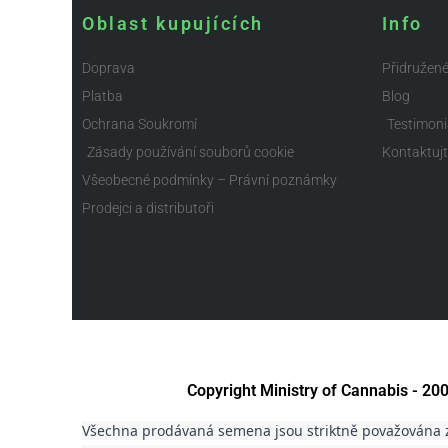
Oblast kupujících
Info
Doprava
Přidružen
Platba
Blog
Ochrana Soukromí
Testimoni
Zásady používání souborů cookie
Kontaktuj
Všeobecné podmínky – Právní poznámky
Prodejci a distributoři
Copyright Ministry of Cannabis - 2
Všechna prodávaná semena jsou striktně považována z