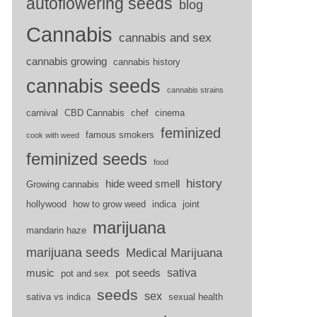
autoflowering seeds
blog
Cannabis
cannabis and sex
cannabis growing
cannabis history
cannabis seeds
cannabis strains
carnival
CBD Cannabis
chef
cinema
feminized
famous smokers
cook with weed
feminized seeds
food
history
hide weed smell
Growing cannabis
hollywood
how to grow weed
indica
joint
marijuana
mandarin haze
marijuana seeds
Medical Marijuana
sativa
music
pot seeds
pot and sex
seeds
sex
sativa vs indica
sexual health