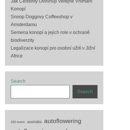
Jak Celebrity Ovlivňují Veřejné Vnímání
Konopí
Snoop Doggovy Coffeeshop v
Amsterdamu
Semena konopí a jejich role v ochraně
biodiverzity
Legalizace konopí pro osobní užití v Jižní
Africe
Search
Search
autoflowering
australia
420 event