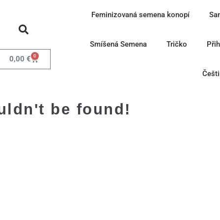
Feminizovaná semena konopí
Sa
Smíšená Semena
Tričko
Při
0
0,00
€
Češt
uldn't be found!