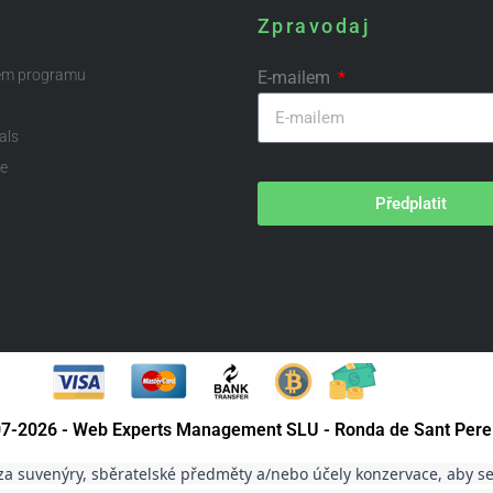
Zpravodaj
ém programu
E-mailem
als
te
Předplatit
007-2026 - Web Experts Management SLU - Ronda de Sant Pere
a suvenýry, sběratelské předměty a/nebo účely konzervace, aby se