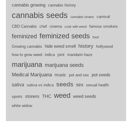
cannabis growing
cannabis history
cannabis seeds
carnival
cannabis strains
CBD Cannabis
chef
cinema
famous smokers
cook with weed
feminized seeds
feminized
food
history
hide weed smell
Growing cannabis
hollywood
how to grow weed
indica
joint
mandarin haze
marijuana
marijuana seeds
Medical Marijuana
music
pot seeds
pot and sex
seeds
sativa
sex
sativa vs indica
sexual health
weed
stoners
THC
weed seeds
sports
white widow