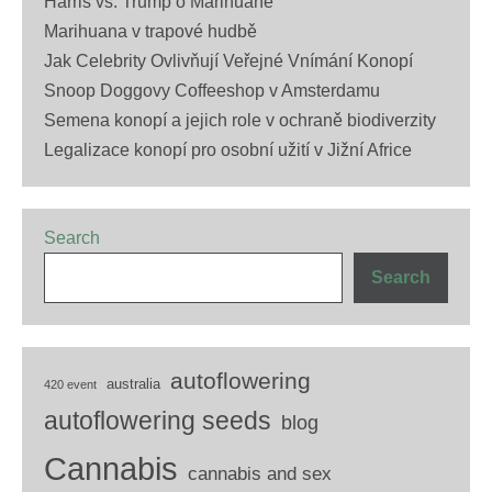
Harris vs. Trump o Marihuaně
Marihuana v trapové hudbě
Jak Celebrity Ovlivňují Veřejné Vnímání Konopí
Snoop Doggovy Coffeeshop v Amsterdamu
Semena konopí a jejich role v ochraně biodiverzity
Legalizace konopí pro osobní užití v Jižní Africe
Search
Search
autoflowering
australia
420 event
autoflowering seeds
blog
Cannabis
cannabis and sex