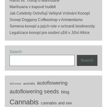
Harris vs. Trump o Marihuaně
Marihuana v trapové hudbě
Jak Celebrity Ovlivňují Veřejné Vnímání Konopí
Snoop Doggovy Coffeeshop v Amsterdamu
Semena konopí a jejich role v ochraně biodiverzity
Legalizace konopí pro osobní užití v Jižní Africe
Search
Search
autoflowering
australia
420 event
autoflowering seeds
blog
Cannabis
cannabis and sex