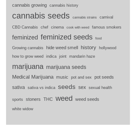
cannabis growing
cannabis history
cannabis seeds
carnival
cannabis strains
CBD Cannabis
chef
cinema
famous smokers
cook with weed
feminized seeds
feminized
food
history
hide weed smell
Growing cannabis
hollywood
how to grow weed
indica
joint
mandarin haze
marijuana
marijuana seeds
Medical Marijuana
music
pot seeds
pot and sex
seeds
sativa
sex
sativa vs indica
sexual health
weed
stoners
THC
weed seeds
sports
white widow