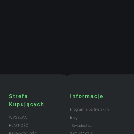
Strefa
Informacje
Kupujących
Programie partnerskim
WYSYŁKA
Blog
PŁATNOŚĆ
Świadectwa
PRYWATYNOŚĆ
SKONTAKTUJ