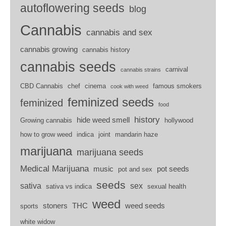
autoflowering seeds
blog
Cannabis
cannabis and sex
cannabis growing
cannabis history
cannabis seeds
carnival
cannabis strains
CBD Cannabis
chef
cinema
famous smokers
cook with weed
feminized seeds
feminized
food
history
hide weed smell
Growing cannabis
hollywood
how to grow weed
indica
joint
mandarin haze
marijuana
marijuana seeds
Medical Marijuana
music
pot seeds
pot and sex
seeds
sativa
sex
sativa vs indica
sexual health
weed
stoners
THC
weed seeds
sports
white widow