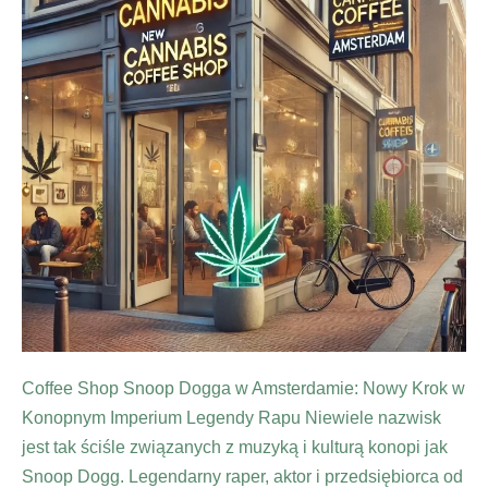
Coffee Shop Snoop Dogga w Amsterdamie: Nowy Krok w
Konopnym Imperium Legendy Rapu Niewiele nazwisk
jest tak ściśle związanych z muzyką i kulturą konopi jak
Snoop Dogg. Legendarny raper, aktor i przedsiębiorca od