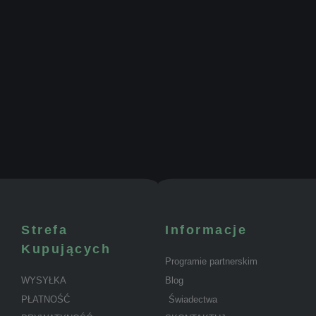
Strefa
Informacje
Kupujących
Programie partnerskim
WYSYŁKA
Blog
PŁATNOŚĆ
Świadectwa