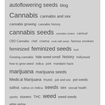
autoflowering seeds
blog
Cannabis
cannabis and sex
cannabis growing
cannabis history
cannabis seeds
carnival
cannabis strains
CBD Cannabis
chef
cinema
famous smokers
cook with weed
feminized seeds
feminized
food
history
hide weed smell
Growing cannabis
hollywood
how to grow weed
indica
joint
mandarin haze
marijuana
marijuana seeds
Medical Marijuana
music
pot seeds
pot and sex
seeds
sativa
sex
sativa vs indica
sexual health
weed
stoners
THC
weed seeds
sports
white widow