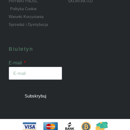
PRYWATYNOŚĆ
SKONTAKTUJ
Polityka Cookie
Warunki Korzystania
Sprzedaż i Dystrybucja
Biuletyn
E-mail
Subskrybuj