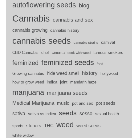
autoflowering seeds
blog
Cannabis
cannabis and sex
cannabis growing
cannabis history
cannabis seeds
carnival
cannabis strains
CBD Cannabis
chef
cinema
famous smokers
cook with weed
feminized seeds
feminized
food
history
hide weed smell
Growing cannabis
hollywood
how to grow weed
indica
joint
mandarin haze
marijuana
marijuana seeds
Medical Marijuana
music
pot seeds
pot and sex
seeds
sativa
sesso
sativa vs indica
sexual health
weed
stoners
THC
weed seeds
sports
white widow