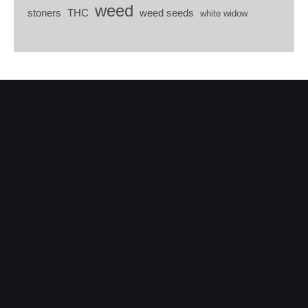
weed
stoners
THC
weed seeds
white widow