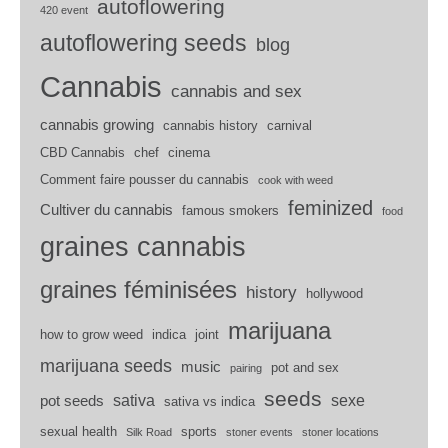
autoflowering
420 event
autoflowering seeds
blog
Cannabis
cannabis and sex
cannabis growing
cannabis history
carnival
CBD Cannabis
chef
cinema
Comment faire pousser du cannabis
cook with weed
feminized
Cultiver du cannabis
famous smokers
food
graines cannabis
graines féminisées
history
hollywood
marijuana
how to grow weed
indica
joint
marijuana seeds
music
pot and sex
pairing
seeds
sativa
sexe
pot seeds
sativa vs indica
sexual health
sports
Silk Road
stoner events
stoner locations